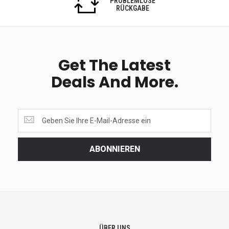
PROBLEMLOSE
RÜCKGABE
Get The Latest
Deals And More.
Get
the
latest
<br>
ABONNIEREN
deals
and
more.
ÜBER UNS