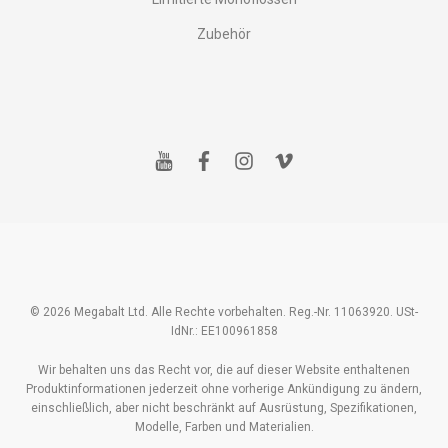
Zubehör
y
f
i
v
o
a
n
i
u
c
s
m
t
e
t
e
u
b
a
o
b
o
g
e
o
r
k
a
m
© 2026 Megabalt Ltd. Alle Rechte vorbehalten. Reg.-Nr. 11063920. USt-
IdNr.: EE100961858
Wir behalten uns das Recht vor, die auf dieser Website enthaltenen
Produktinformationen jederzeit ohne vorherige Ankündigung zu ändern,
einschließlich, aber nicht beschränkt auf Ausrüstung, Spezifikationen,
Modelle, Farben und Materialien.