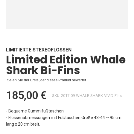
Zum
Anfang
der
Bildgalerie
LIMITIERTE STEREOFLOSSEN
Limited Edition Whale
springen
Shark Bi-Fins
Seien Sie der Erste, der dieses Produkt bewertet
185,00 €
SKU
2017-09-WHALE-SHARK-VIVID-Fins
- Bequeme Gummifußtaschen.
- Flossenabmessungen mit Fußtaschen Größe 43-44 ~ 95 cm
lang x 20 cm breit.