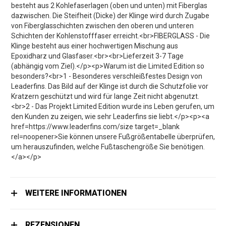
besteht aus 2 Kohlefaserlagen (oben und unten) mit Fiberglas
dazwischen. Die Steifheit (Dicke) der Klinge wird durch Zugabe
von Fiberglasschichten zwischen den oberen und unteren
Schichten der Kohlenstofffaser erreicht.<br>FIBERGLASS - Die
Klinge besteht aus einer hochwertigen Mischung aus
Epoxidharz und Glasfaser.<br><br>Lieferzeit 3-7 Tage
(abhängig vom Ziel).</p><p>Warum ist die Limited Edition so
besonders?<br>1 - Besonderes verschleißfestes Design von
Leaderfins. Das Bild auf der Klinge ist durch die Schutzfolie vor
Kratzern geschützt und wird für lange Zeit nicht abgenutzt.
<br>2 - Das Projekt Limited Edition wurde ins Leben gerufen, um
den Kunden zu zeigen, wie sehr Leaderfins sie liebt.</p><p><a
href=https://www.leaderfins.com/size target=_blank
rel=noopener>Sie können unsere Fußgrößentabelle überprüfen,
um herauszufinden, welche Fußtaschengröße Sie benötigen.
</a></p>
WEITERE INFORMATIONEN
REZENSIONEN