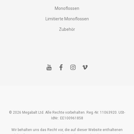
Monoflossen
Limitierte Monoflossen
Zubehör
y
f
i
v
o
a
n
i
u
c
s
m
t
e
t
e
u
b
a
o
b
o
g
e
o
r
k
a
m
© 2026 Megabalt Ltd. Alle Rechte vorbehalten. Reg.-Nr. 11063920. USt-
IdNr.: EE100961858
Wir behalten uns das Recht vor, die auf dieser Website enthaltenen