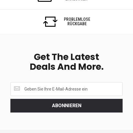
PROBLEMLOSE
RÜCKGABE
Get The Latest
Deals And More.
Get
the
latest
<br>
ABONNIEREN
deals
and
more.