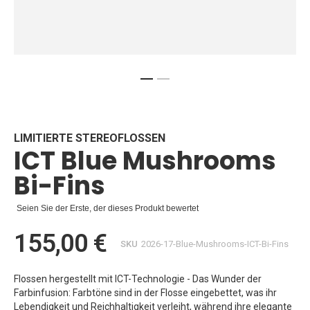
Zum
Anfang
der
Bildgalerie
LIMITIERTE STEREOFLOSSEN
ICT Blue Mushrooms
springen
Bi-Fins
Seien Sie der Erste, der dieses Produkt bewertet
155,00 €
SKU
2026-17-Blue-Mushrooms-ICT-Bi-Fins
Flossen hergestellt mit ICT-Technologie - Das Wunder der
Farbinfusion: Farbtöne sind in der Flosse eingebettet, was ihr
Lebendigkeit und Reichhaltigkeit verleiht, während ihre elegante