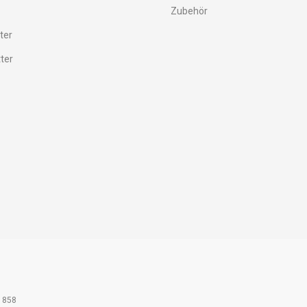
Zubehör
ter
tter
61858