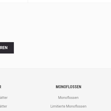
EREN
R
MONOFLOSSEN
ätter
Monoflossen
ätter
Limitierte Monoflossen