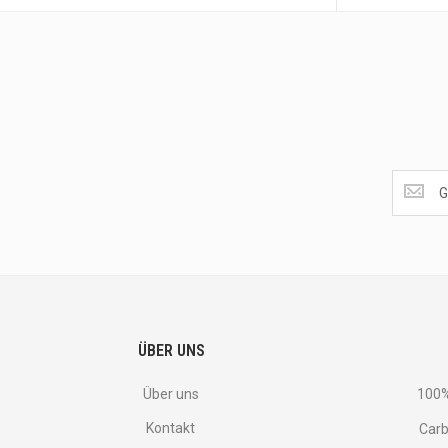
Get
the
latest
<br>
deals
and
more.
ÜBER UNS
Über uns
100%
Kontakt
Carb