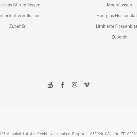
berglas Stereoflossen
Monoflossen
mitierte Stereoflossen
Fiberglas Flossenblät
Zubehör
Limitierte Flossenblä
Zubehör
y
f
i
v
o
a
n
i
u
c
s
m
t
e
t
e
u
b
a
o
b
o
g
e
o
r
k
a
m
26 Megabalt Ltd. Alle Rechte vorbehalten. Reg.-Nr. 11063920. USt-IdNr.: EE1009