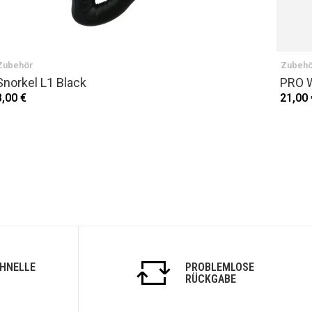
Zubehör
Zubeh
Snorkel L1 Black
PRO W
8,00 €
21,00 
CHNELLE
PROBLEMLOSE
RÜCKGABE