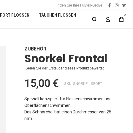
Finden Sie Ihre Fußteil-Größe!
facebook
instagra
vime
PORT FLOSSEN
TAUCHEN FLOSSEN
0
MEIN KONT
ZUBEHÖR
Snorkel Frontal
Seien Sie der Erste, der dieses Produkt bewertet
15,00 €
SKU
SNORKEL-SPORT
Speziell konzipiert für Flossenschwimmen und
Oberflächenschwimmen.
Das Schnorchel hat einen Durchmesser von 25
mm.