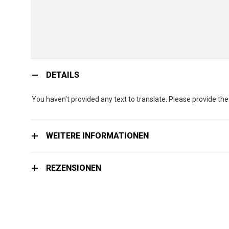
Zum
Anfang
DETAILS
der
Bildgalerie
You haven't provided any text to translate. Please provide th
springen
WEITERE INFORMATIONEN
REZENSIONEN