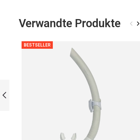
Verwandte Produkte
‹
›
BESTSELLER
MONOFIN LIMITED
EDITION - 3D
ZURÜCK