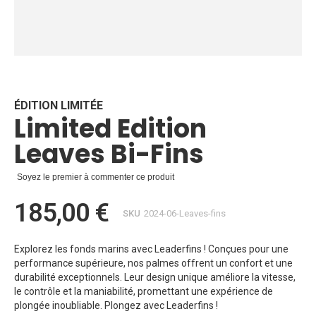
Skip
to
the
beginning
ÉDITION LIMITÉE
Limited Edition
of
the
Leaves Bi-Fins
images
gallery
Soyez le premier à commenter ce produit
185,00 €
SKU
2024-06-Leaves-fins
Explorez les fonds marins avec Leaderfins ! Conçues pour une
performance supérieure, nos palmes offrent un confort et une
durabilité exceptionnels. Leur design unique améliore la vitesse,
le contrôle et la maniabilité, promettant une expérience de
plongée inoubliable. Plongez avec Leaderfins !