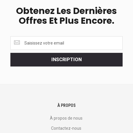
Obtenez Les Dernières
Offres Et Plus Encore.
Obtenez
les
dernières
<br>
INSCRIPTION
offres
et
plus
encore.
À PROPOS
À propos de nous
Contactez-nous