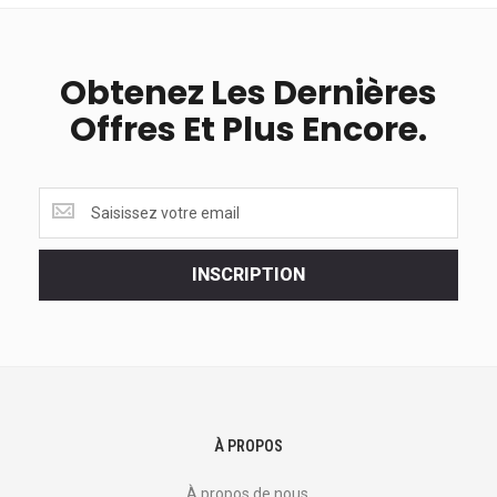
Obtenez Les Dernières
Offres Et Plus Encore.
Obtenez
les
dernières
<br>
INSCRIPTION
offres
et
plus
encore.
À PROPOS
À propos de nous