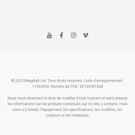
y
f
i
v
o
a
n
i
u
c
s
m
t
e
t
e
u
b
a
o
b
o
g
e
o
r
k
a
m
© 2025 Megabalt Ltd. Tous droits réservés. Code d'enregistrement :
11063920. Numéro de TVA : EE100961858
Nous nous réservons le droit de modifier à tout moment et sans préavis
les informations sur les produits contenues sur ce site, y compris, mais
sans s'y limiter, l'équipement, les spécifications, les modèles, les
couleurs et les matériaux.