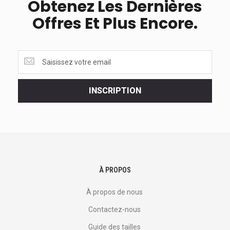
Obtenez Les Dernières
Offres Et Plus Encore.
Obtenez
les
dernières
<br>
INSCRIPTION
offres
et
plus
encore.
À PROPOS
À propos de nous
Contactez-nous
Guide des tailles