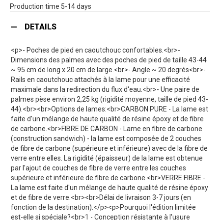
Production time 5-14 days
DETAILS
<p>- Poches de pied en caoutchouc confortables.<br>-
Dimensions des palmes avec des poches de pied de taille 43-44
~ 95 cm de long x 20 cm de large.<br>- Angle ~ 20 degrés<br>-
Rails en caoutchouc attachés à la lame pour une efficacité
maximale dans la redirection du flux d'eau.<br>- Une paire de
palmes pèse environ 2,25 kg (rigidité moyenne, taille de pied 43-
44).<br><br>Options de lames:<br>CARBON PURE - La lame est
faite d'un mélange de haute qualité de résine époxy et de fibre
de carbone.<br>FIBRE DE CARBON - Lame en fibre de carbone
(construction sandwich) - la lame est composée de 2 couches
de fibre de carbone (supérieure et inférieure) avec de la fibre de
verre entre elles. La rigidité (épaisseur) de la lame est obtenue
par l'ajout de couches de fibre de verre entre les couches
supérieure et inférieure de fibre de carbone.<br>VERRE FIBRE -
La lame est faite d'un mélange de haute qualité de résine époxy
et de fibre de verre.<br><br>Délai de livraison 3-7 jours (en
fonction de la destination).</p><p>Pourquoi l'édition limitée
est-elle si spéciale?<br>1 - Conception résistante à l'usure