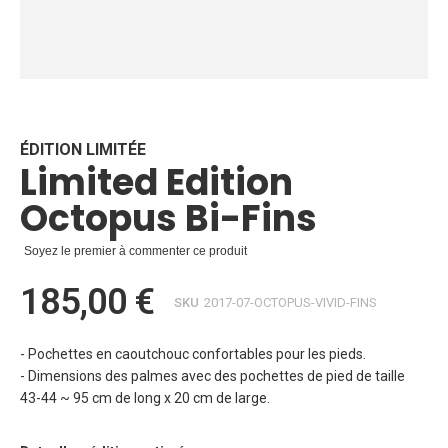
Skip
to
the
beginning
ÉDITION LIMITÉE
Limited Edition
of
the
Octopus Bi-Fins
images
gallery
Soyez le premier à commenter ce produit
185,00 €
SKU
2017-07-OCTOPUS-VIVID-FINS
- Pochettes en caoutchouc confortables pour les pieds.
- Dimensions des palmes avec des pochettes de pied de taille
43-44 ~ 95 cm de long x 20 cm de large.