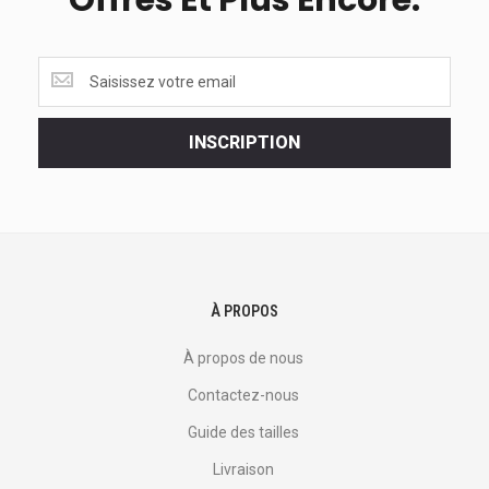
Offres Et Plus Encore.
Obtenez
les
dernières
<br>
INSCRIPTION
offres
et
plus
encore.
À PROPOS
À propos de nous
Contactez-nous
Guide des tailles
Livraison