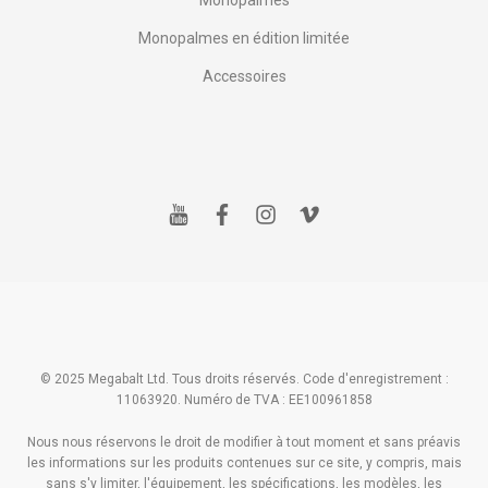
Monopalmes
Monopalmes en édition limitée
Accessoires
y
f
i
v
o
a
n
i
u
c
s
m
t
e
t
e
u
b
a
o
b
o
g
e
o
r
k
a
m
© 2025 Megabalt Ltd. Tous droits réservés. Code d'enregistrement :
11063920. Numéro de TVA : EE100961858
Nous nous réservons le droit de modifier à tout moment et sans préavis
les informations sur les produits contenues sur ce site, y compris, mais
sans s'y limiter, l'équipement, les spécifications, les modèles, les