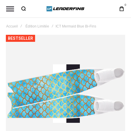
0
Accueil
Édition Limitée
ICT Mermaid Blue Bi-Fins
Skip
BESTSELLER
to
the
end
of
the
images
gallery