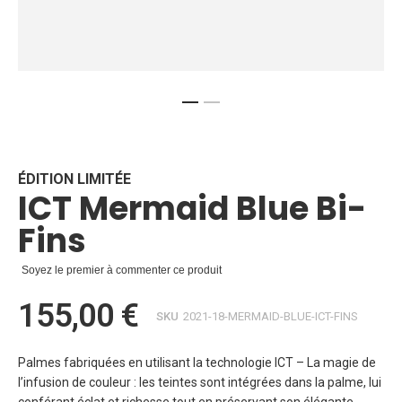
Skip
to
the
beginning
ÉDITION LIMITÉE
ICT Mermaid Blue Bi-
of
the
Fins
images
gallery
Soyez le premier à commenter ce produit
155,00 €
SKU
2021-18-MERMAID-BLUE-ICT-FINS
Palmes fabriquées en utilisant la technologie ICT – La magie de
l’infusion de couleur : les teintes sont intégrées dans la palme, lui