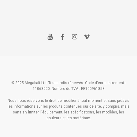
y
f
i
v
o
a
n
i
u
c
s
m
t
e
t
e
u
b
a
o
b
o
g
e
o
r
k
a
m
© 2025 Megabalt Ltd. Tous droits réservés. Code d'enregistrement :
11063920. Numéro de TVA : EE100961858
Nous nous réservons le droit de modifier à tout moment et sans préavis
les informations sur les produits contenues sur ce site, y compris, mais
sans s'y limiter, l'équipement, les spécifications, les modèles, les
couleurs et les matériaux.