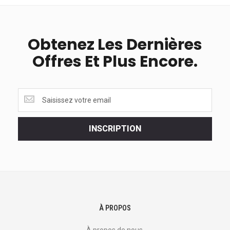
Obtenez Les Dernières
Offres Et Plus Encore.
Obtenez
les
dernières
<br>
INSCRIPTION
offres
et
plus
encore.
À PROPOS