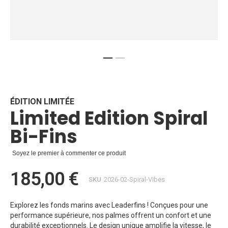
Skip
to
the
beginning
ÉDITION LIMITÉE
Limited Edition Spiral
of
the
Bi-Fins
images
gallery
Soyez le premier à commenter ce produit
185,00 €
SKU
2026-02-Spiral-Vibes
Explorez les fonds marins avec Leaderfins ! Conçues pour une
performance supérieure, nos palmes offrent un confort et une
durabilité exceptionnels. Le design unique amplifie la vitesse, le