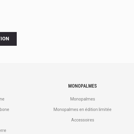
TION
MONOPALMES
one
Monopalmes
rbone
Monopalmes en édition limitée
Accessoires
erre