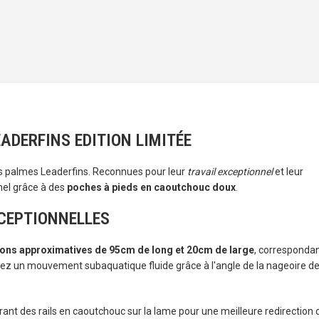
ADERFINS EDITION LIMITÉE
 palmes Leaderfins. Reconnues pour leur
travail exceptionnel
et leur
nel grâce à des
poches à pieds en caoutchouc doux
.
CEPTIONNELLES
ons approximatives de 95cm de long et 20cm de large
, corresponda
tez un mouvement subaquatique fluide grâce à l'angle de la nageoire d
grant des rails en caoutchouc sur la lame pour une meilleure redirection 