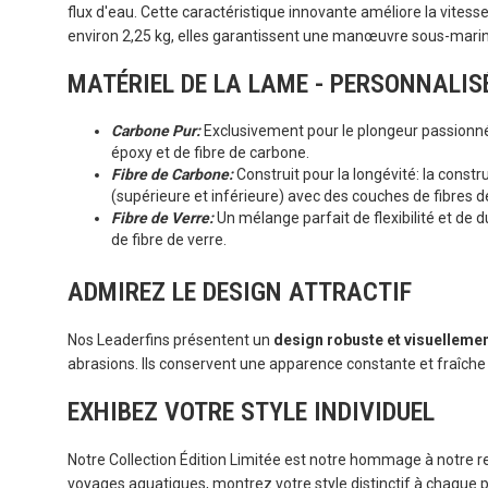
flux d'eau. Cette caractéristique innovante améliore la vitess
environ 2,25 kg, elles garantissent une manœuvre sous-marin
MATÉRIEL DE LA LAME - PERSONNALIS
Carbone Pur:
Exclusivement pour le plongeur passionné
époxy et de fibre de carbone.
Fibre de Carbone:
Construit pour la longévité: la cons
(supérieure et inférieure) avec des couches de fibres d
Fibre de Verre:
Un mélange parfait de flexibilité et de 
de fibre de verre.
ADMIREZ LE DESIGN ATTRACTIF
Nos Leaderfins présentent un
design robuste et visuellemen
abrasions. Ils conservent une apparence constante et fraîche 
EXHIBEZ VOTRE STYLE INDIVIDUEL
Notre Collection Édition Limitée est notre hommage à notre 
voyages aquatiques, montrez votre style distinctif à chaque 