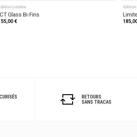
Édition Limitée
Édition
ICT Glass Bi-Fins
Limite
155,00 €
185,0
CURISÉS
RETOURS
SANS TRACAS