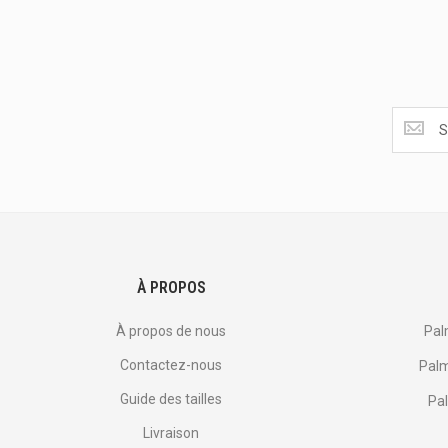
Obtenez
les
dernière
<br>
offres
et
plus
encore.
À PROPOS
À propos de nous
Pal
Contactez-nous
Palm
Guide des tailles
Pal
Livraison