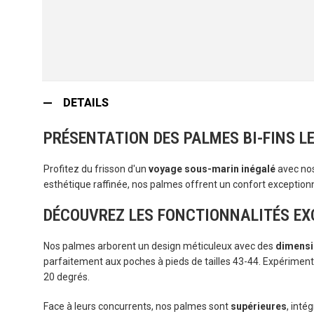
Skip
to
DETAILS
the
beginning
PRÉSENTATION DES PALMES BI-FINS LE
of
the
Profitez du frisson d'un
voyage sous-marin inégalé
avec nos
images
esthétique raffinée, nos palmes offrent un confort exception
gallery
DÉCOUVREZ LES FONCTIONNALITÉS EX
Nos palmes arborent un design méticuleux avec des
dimensi
parfaitement aux poches à pieds de tailles 43-44. Expérimen
20 degrés.
Face à leurs concurrents, nos palmes sont
supérieures
, inté