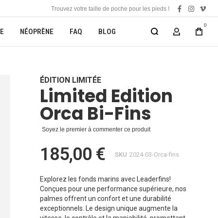
Trouvez votre taille de poche pour les pieds !
facebook
instagra
vime
0
E
NÉOPRÈNE
FAQ
BLOG
MON COMP
ÉDITION LIMITÉE
Limited Edition
Orca Bi-Fins
Soyez le premier à commenter ce produit
185,00 €
SKU
2024-03-Orca-fins
Explorez les fonds marins avec Leaderfins!
Conçues pour une performance supérieure, nos
palmes offrent un confort et une durabilité
exceptionnels. Le design unique augmente la