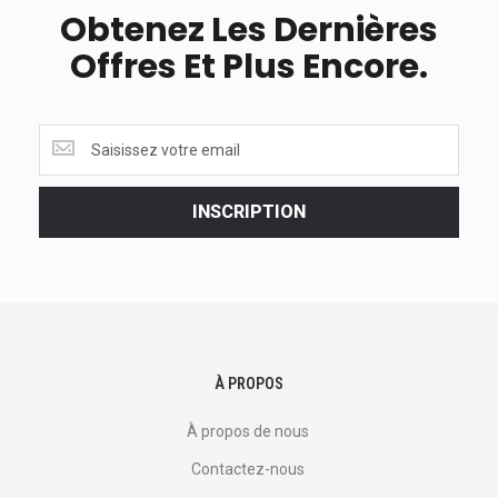
Obtenez Les Dernières
Offres Et Plus Encore.
Obtenez
les
dernières
<br>
INSCRIPTION
offres
et
plus
encore.
À PROPOS
À propos de nous
Contactez-nous