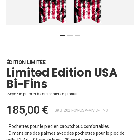
Skip
to
the
beginning
ÉDITION LIMITÉE
Limited Edition USA
of
the
Bi-Fins
images
gallery
Soyez le premier à commenter ce produit
185,00 €
SKU
2021-09-USA-VIVID-FINS
- Pochettes pour le pied en caoutchouc confortables.
- Dimensions des palmes avec des pochettes pour le pied de