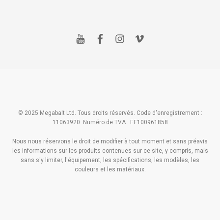
y
f
i
v
o
a
n
i
u
c
s
m
t
e
t
e
u
b
a
o
b
o
g
e
o
r
k
a
m
© 2025 Megabalt Ltd. Tous droits réservés. Code d'enregistrement :
11063920. Numéro de TVA : EE100961858
Nous nous réservons le droit de modifier à tout moment et sans préavis
les informations sur les produits contenues sur ce site, y compris, mais
sans s'y limiter, l'équipement, les spécifications, les modèles, les
couleurs et les matériaux.