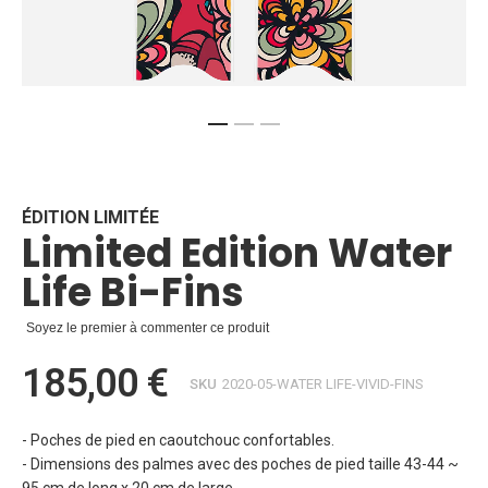
Skip
to
the
beginning
ÉDITION LIMITÉE
Limited Edition Water
of
the
Life Bi-Fins
images
gallery
Soyez le premier à commenter ce produit
185,00 €
SKU
2020-05-WATER LIFE-VIVID-FINS
- Poches de pied en caoutchouc confortables.
- Dimensions des palmes avec des poches de pied taille 43-44 ~