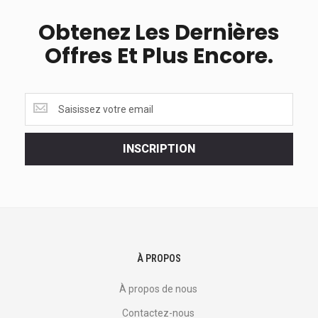
Obtenez Les Dernières
Offres Et Plus Encore.
Obtenez
les
dernières
<br>
INSCRIPTION
offres
et
plus
encore.
À PROPOS
À propos de nous
Contactez-nous