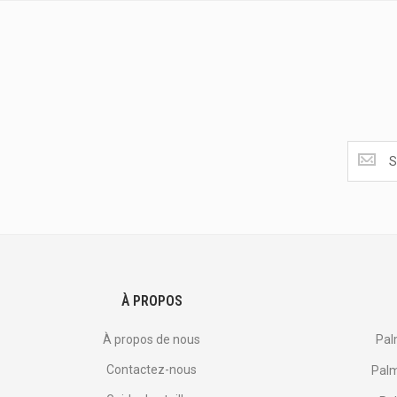
Obtenez
les
dernière
<br>
offres
et
plus
encore.
À PROPOS
À propos de nous
Pal
Contactez-nous
Palm