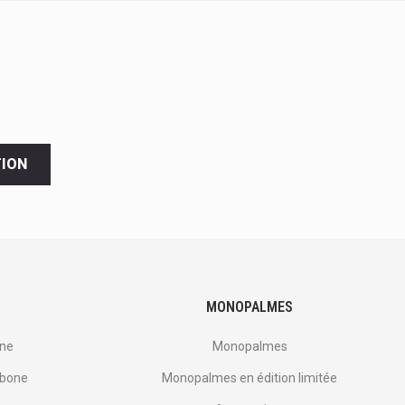
TION
MONOPALMES
one
Monopalmes
rbone
Monopalmes en édition limitée