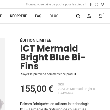
Trouvez votre taille de poche pour les pieds !
facebook
instagra
vime
0
E
NÉOPRÈNE
FAQ
BLOG
MON COMP
ÉDITION LIMITÉE
ICT Mermaid
Bright Blue Bi-
Fins
Soyez le premier à commenter ce produit
SKU
155,00 €
2023-02-Mermaid-Bright-B
lue-ICT-fins
Palmes fabriquées en utilisant la technologie
ICT – La magie de l’infusion de couleur : les