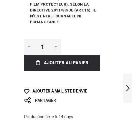
FILM PROTECTEUR). SELON LA
DIRECTIVE 2011/83/UE (ART.16), IL
N’EST NI RETOURNABLE NI
ÉCHANGEABLE.
AJOUTER AU PANIER
ICT SEA CORALS
BI-FINS
AJOUTER À MA LISTE D’ENVIE
PARTAGER
SUIVANT
Production time 5-14 days