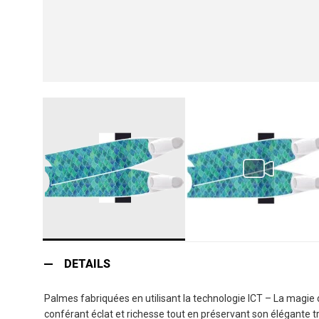
Skip
to
DETAILS
the
beginning
Palmes fabriquées en utilisant la technologie ICT – La magie de
of
conférant éclat et richesse tout en préservant son élégante tr