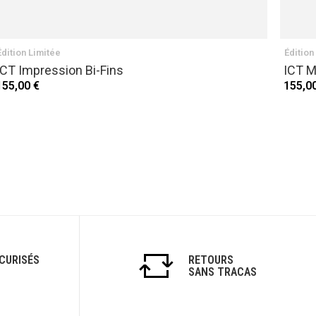
Édition Limitée
Édition
ICT Impression Bi-Fins
ICT M
155,00 €
155,0
CURISÉS
RETOURS
SANS TRACAS