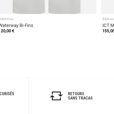
UWG Fins
Édition
Waterway Bi-Fins
ICT M
120,00 €
155,0
CURISÉS
RETOURS
SANS TRACAS