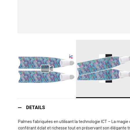
Skip
to
DETAILS
the
beginning
Palmes fabriquées en utilisant la technologie ICT – La magie de
of
conférant éclat et richesse tout en préservant son élégante tr