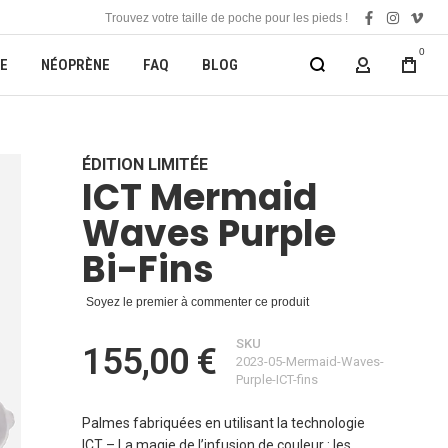
Trouvez votre taille de poche pour les pieds !
facebook
instagra
vime
0
E
NÉOPRÈNE
FAQ
BLOG
MON COMP
ÉDITION LIMITÉE
ICT Mermaid
Waves Purple
Bi-Fins
Soyez le premier à commenter ce produit
SKU
155,00 €
2023-05-Mermaid-Waves-
Purple-ICT-fins
Palmes fabriquées en utilisant la technologie
ICT – La magie de l’infusion de couleur : les