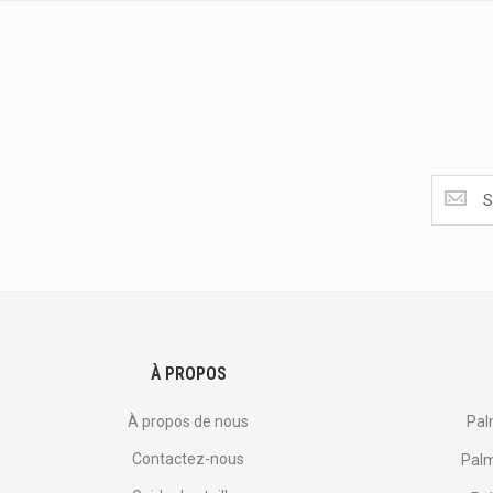
Obtenez
les
dernière
<br>
offres
et
plus
encore.
À PROPOS
À propos de nous
Pal
Contactez-nous
Palm