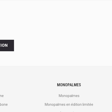
TION
MONOPALMES
one
Monopalmes
rbone
Monopalmes en édition limitée