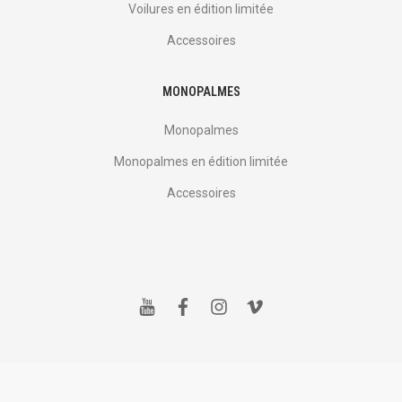
Voilures en édition limitée
Accessoires
MONOPALMES
Monopalmes
Monopalmes en édition limitée
Accessoires
y
f
i
v
o
a
n
i
u
c
s
m
t
e
t
e
u
b
a
o
b
o
g
e
o
r
k
a