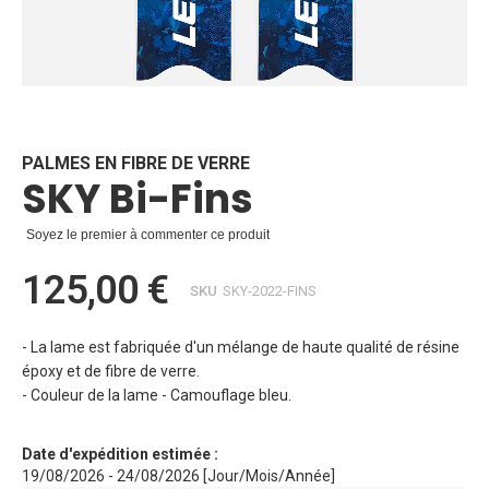
Skip
to
the
beginning
PALMES EN FIBRE DE VERRE
SKY Bi-Fins
of
the
images
Soyez le premier à commenter ce produit
gallery
125,00 €
SKU
SKY-2022-FINS
- La lame est fabriquée d'un mélange de haute qualité de résine
époxy et de fibre de verre.
- Couleur de la lame - Camouflage bleu.
Date d'expédition estimée :
19/08/2026 - 24/08/2026 [Jour/Mois/Année]