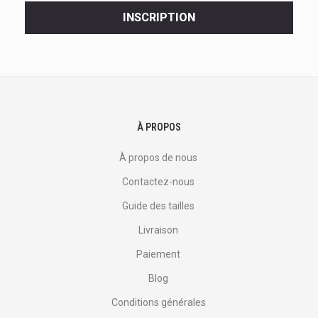
<br>
INSCRIPTION
offres
et
plus
encore.
À PROPOS
À propos de nous
Contactez-nous
Guide des tailles
Livraison
Paiement
Blog
Conditions générales