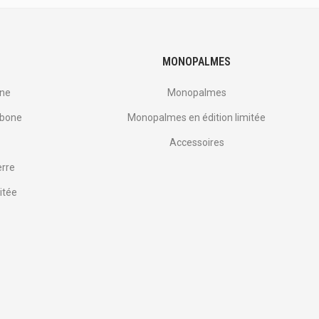
MONOPALMES
one
Monopalmes
rbone
Monopalmes en édition limitée
Accessoires
erre
itée