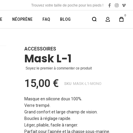
Trouvez votre taille de poche pour les pieds !
facebook
instagra
vime
0
E
NÉOPRÈNE
FAQ
BLOG
MON COMP
ACCESSOIRES
Mask L-1
Soyez le premier à commenter ce produit
15,00 €
SKU
MASK-L1-MONO
Masque en silicone doux 100%.
Verre trempé.
Grand confort et large champ de vision.
Boucles à réglage rapide.
Léger, pliable, facile à ranger.
Parfait pour l'apnée et la chasse sous-marine.