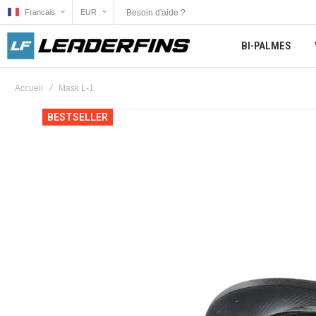
Besoin d'aide ?
Francais
EUR
BI-PALMES
Accueil
Mask L-1
Skip
BESTSELLER
to
the
end
of
the
images
gallery