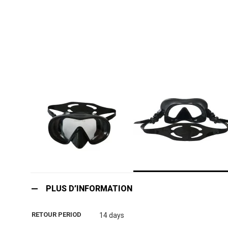
Skip
to
PLUS D’INFORMATION
the
beginning
RETOUR PERIOD
14 days
of