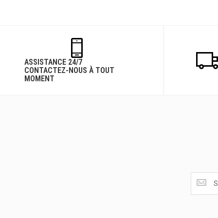
ASSISTANCE 24/7
CONTACTEZ-NOUS À TOUT
MOMENT
Obtenez
les
dernière
<br>
offres