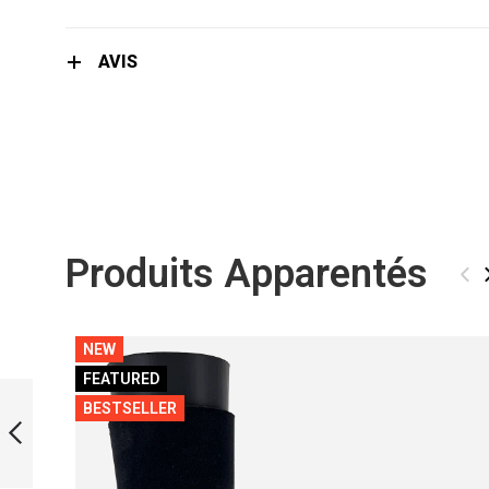
the
images
gallery
AVIS
Produits Apparentés
‹
NEW
FEATURED
SOCKS 5 MM
BESTSELLER
PRÉCÉDENT