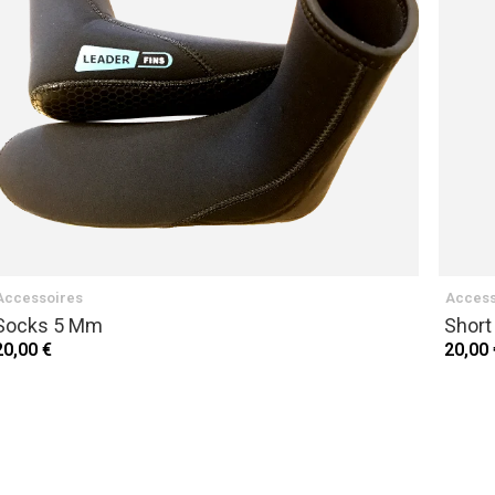
Accessoires
Access
Socks 5 Mm
Short
20,00 €
20,00 