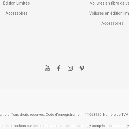
Édition Limitée
Voilures en fibre de v
Accessoires
Voilures en édition lim
Accessoires
y
f
i
v
o
a
n
i
u
c
s
m
t
e
t
e
u
b
a
o
b
o
g
e
o
r
k
a
m
lt Ltd. Tous droits réservés. Code d'enregistrement : 11063920. Numéro de TVA
s informations sur les produits contenues sur ce site, y compris, mais sans s'y l