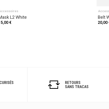
Accessoires
Access
Mask L2 White
Belt 
15,00 €
20,00 
CURISÉS
RETOURS
SANS TRACAS