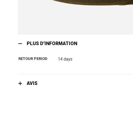
Skip
to
PLUS D’INFORMATION
the
beginning
RETOUR PERIOD
14 days
of
the
images
gallery
AVIS