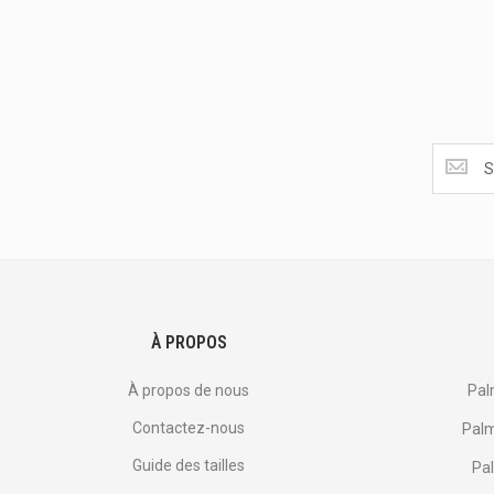
Obtenez
les
dernière
<br>
offres
et
plus
encore.
À PROPOS
À propos de nous
Pal
Contactez-nous
Palm
Guide des tailles
Pal