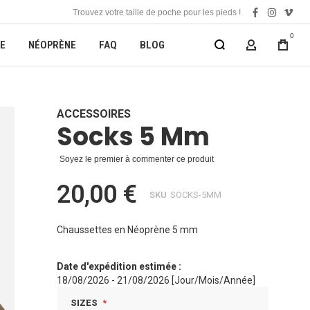
Trouvez votre taille de poche pour les pieds !
facebook
instagra
vime
0
E
NÉOPRÈNE
FAQ
BLOG
MON COMP
ACCESSOIRES
Socks 5 Mm
Soyez le premier à commenter ce produit
20,00 €
SKU
SOCKS-5MM
Chaussettes en Néoprène 5 mm
Date d'expédition estimée :
18/08/2026 - 21/08/2026 [Jour/Mois/Année]
SIZES