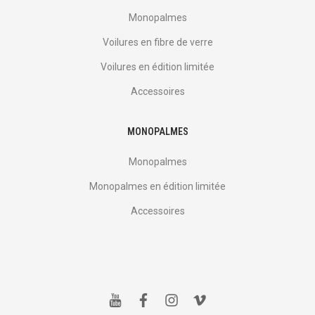
Monopalmes
Voilures en fibre de verre
Voilures en édition limitée
Accessoires
MONOPALMES
Monopalmes
Monopalmes en édition limitée
Accessoires
y
f
i
v
o
a
n
i