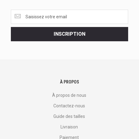
Obtenez
les
dernières
<br>
INSCRIPTION
offres
et
plus
encore.
À PROPOS
À propos de nous
Contactez-nous
Guide des tailles
Livraison
Paiement