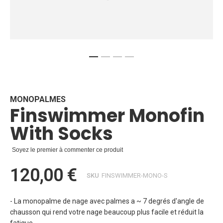
Skip
to
the
beginning
MONOPALMES
Finswimmer Monofin
of
the
With Socks
images
gallery
Soyez le premier à commenter ce produit
120,00 €
SKU
FINSWIMMER-MONO-S
- La monopalme de nage avec palmes a ~ 7 degrés d'angle de
chausson qui rend votre nage beaucoup plus facile et réduit la