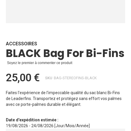
Skip
to
the
beginning
ACCESSOIRES
BLACK Bag For Bi-Fins
of
the
images
Soyez le premier à commenter ce produit
gallery
25,00 €
SKU
BAG-STEREOFINS-BLACK
Faites l'expérience de l'impeccable qualité du sac blanc Bi-Fins
de Leaderfins. Transportez et protégez sans effort vos palmes
avec ce porte-palmes durable et élégant.
Date d'expédition estimée :
19/08/2026 - 24/08/2026 [Jour/Mois/Année]