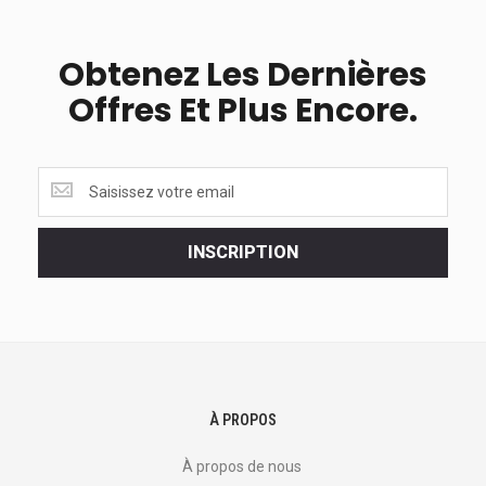
Obtenez Les Dernières
Offres Et Plus Encore.
Obtenez
les
dernières
<br>
INSCRIPTION
offres
et
plus
encore.
À PROPOS
À propos de nous