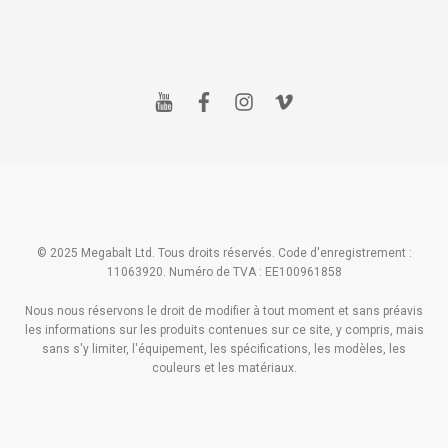
y
f
i
v
o
a
n
i
u
c
s
m
t
e
t
e
u
b
a
o
b
o
g
e
o
r
k
a
m
© 2025 Megabalt Ltd. Tous droits réservés. Code d'enregistrement :
11063920. Numéro de TVA : EE100961858
Nous nous réservons le droit de modifier à tout moment et sans préavis
les informations sur les produits contenues sur ce site, y compris, mais
sans s'y limiter, l'équipement, les spécifications, les modèles, les
couleurs et les matériaux.