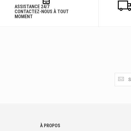
ASSISTANCE 24/7
CONTACTEZ-NOUS À TOUT
MOMENT
Obtenez
les
dernière
<br>
offres
et
plus
encore.
À PROPOS