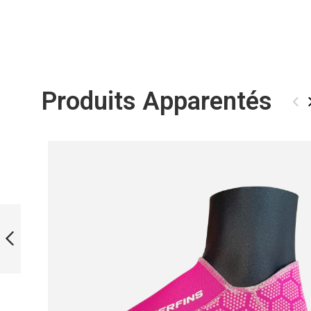
Produits Apparentés
‹
FREEDIVING
SNORKEL AND
MASK SET WHITE
PRÉCÉDENT