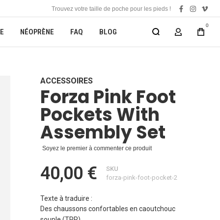
Trouvez votre taille de poche pour les pieds !
facebook
instagra
vime
0
E
NÉOPRÈNE
FAQ
BLOG
MON COMP
ACCESSOIRES
Forza Pink Foot
Pockets With
Assembly Set
Soyez le premier à commenter ce produit
40,00 €
SKU
forza-pink-foot-pocket-2
Texte à traduire :
Des chaussons confortables en caoutchouc
souple (TPR).