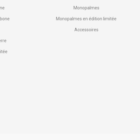
one
Monopalmes
rbone
Monopalmes en édition limitée
Accessoires
erre
itée