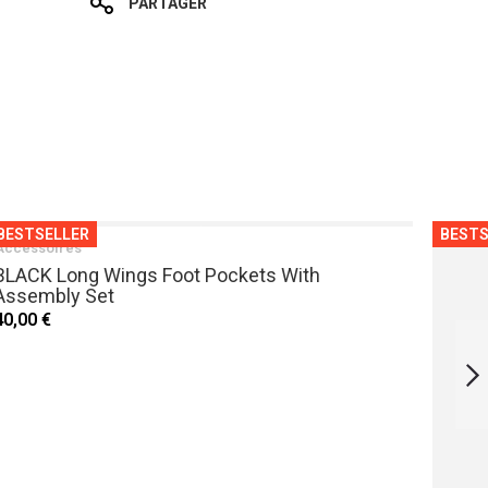
PARTAGER
BESTSELLER
BESTS
Accessoires
BLACK Long Wings Foot Pockets With
Assembly Set
40,00 €
FORZA BLUE FOOT
POCKETS WITH
ASSEMBLY SET
SUIVANT