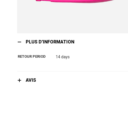
Skip
to
PLUS D’INFORMATION
the
beginning
RETOUR PERIOD
14 days
of
the
images
gallery
AVIS