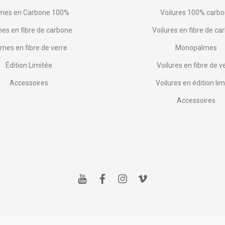
mes en Carbone 100%
Voilures 100% carb
es en fibre de carbone
Voilures en fibre de ca
mes en fibre de verre
Monopalmes
Édition Limitée
Voilures en fibre de v
Accessoires
Voilures en édition lim
Accessoires
y
f
i
v
o
a
n
i
u
c
s
m
t
e
t
e
u
b
a
o
b
o
g
e
o
r