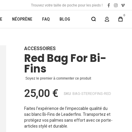
Trouvez votre taille de poche pour les pieds !
facebook
instagra
vime
0
E
NÉOPRÈNE
FAQ
BLOG
MON COMP
ACCESSOIRES
Red Bag For Bi-
Fins
Soyez le premier à commenter ce produit
25,00 €
SKU
BAG-STEREOFINS-RED
Faites l'expérience de l'impeccable qualité du
sac blanc Bi-Fins de Leaderfins. Transportez et
protégez vos palmes sans effort avec ce porte-
articles stylé et durable.