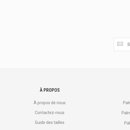
Obtenez
les
dernière
<br>
offres
et
plus
encore.
À PROPOS
À propos de nous
Pal
Contactez-nous
Palm
Guide des tailles
Pal