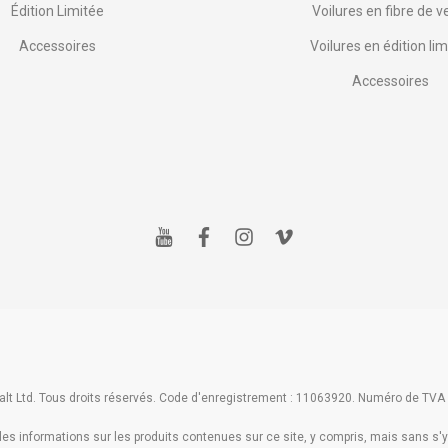
Édition Limitée
Voilures en fibre de v
Accessoires
Voilures en édition lim
Accessoires
y
f
i
v
o
a
n
i
u
c
s
m
t
e
t
e
u
b
a
o
b
o
g
e
o
r
k
a
m
lt Ltd. Tous droits réservés. Code d'enregistrement : 11063920. Numéro de TVA
s informations sur les produits contenues sur ce site, y compris, mais sans s'y l