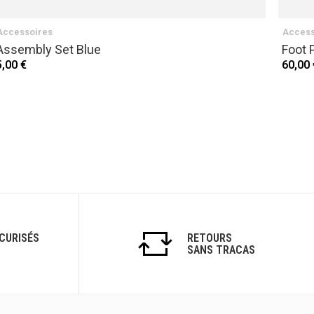
Accessoires
Access
Assembly Set Blue
Foot 
5,00 €
60,00 
CURISÉS
RETOURS
SANS TRACAS