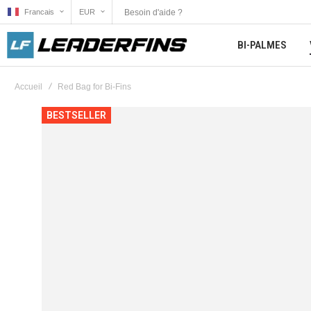
Besoin d'aide ?
Francais
EUR
BI-PALMES
Accueil
Red Bag for Bi-Fins
Skip
BESTSELLER
to
the
end
of
the
images
gallery