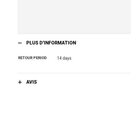
Skip
to
PLUS D’INFORMATION
the
beginning
RETOUR PERIOD
14 days
of
the
images
gallery
AVIS