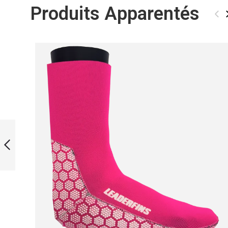
Produits Apparentés
‹
BLUE BAG FOR BI-
FINS
PRÉCÉDENT