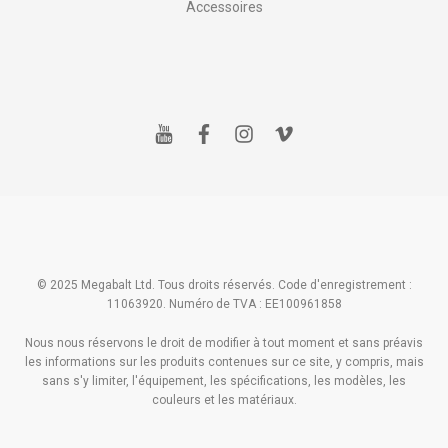
Accessoires
y
f
i
v
o
a
n
i
u
c
s
m
t
e
t
e
u
b
a
o
b
o
g
e
o
r
k
a
m
© 2025 Megabalt Ltd. Tous droits réservés. Code d'enregistrement :
11063920. Numéro de TVA : EE100961858
Nous nous réservons le droit de modifier à tout moment et sans préavis
les informations sur les produits contenues sur ce site, y compris, mais
sans s'y limiter, l'équipement, les spécifications, les modèles, les
couleurs et les matériaux.