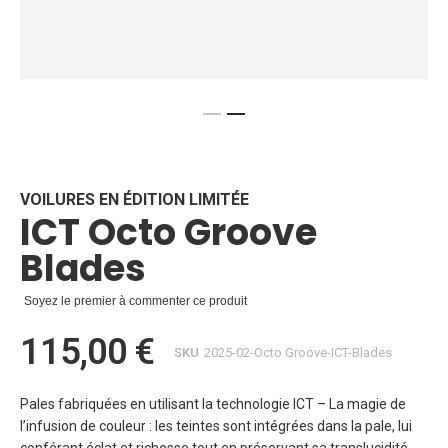
Skip
to
the
beginning
VOILURES EN ÉDITION LIMITÉE
ICT Octo Groove
of
the
Blades
images
gallery
Soyez le premier à commenter ce produit
115,00 €
SKU
2025-02-Octo Groove-ICT-Blades
Pales fabriquées en utilisant la technologie ICT – La magie de
l’infusion de couleur : les teintes sont intégrées dans la pale, lui