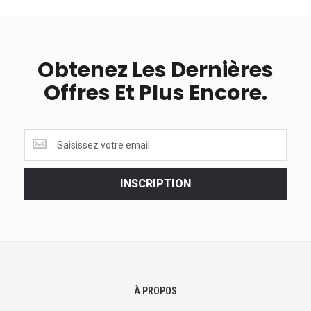
Obtenez Les Dernières
Offres Et Plus Encore.
Obtenez
les
dernières
<br>
INSCRIPTION
offres
et
plus
encore.
À PROPOS