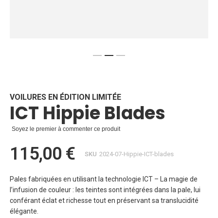
Skip
to
the
beginning
VOILURES EN ÉDITION LIMITÉE
ICT Hippie Blades
of
the
images
Soyez le premier à commenter ce produit
gallery
115,00 €
SKU
2024-07-Hippie-ICT-blades
Pales fabriquées en utilisant la technologie ICT – La magie de
l’infusion de couleur : les teintes sont intégrées dans la pale, lui
conférant éclat et richesse tout en préservant sa translucidité
élégante.