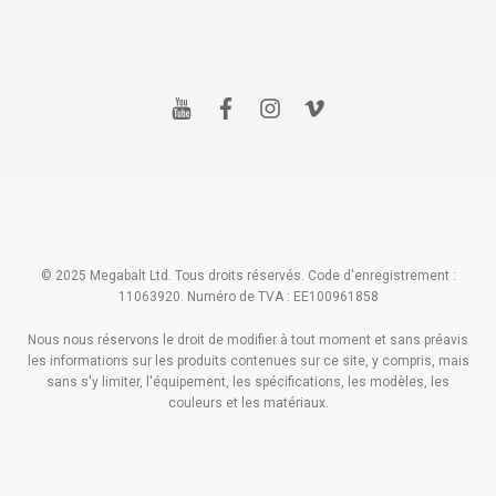
y
f
i
v
o
a
n
i
u
c
s
m
t
e
t
e
u
b
a
o
b
o
g
e
o
r
k
a
m
© 2025 Megabalt Ltd. Tous droits réservés. Code d'enregistrement :
11063920. Numéro de TVA : EE100961858
Nous nous réservons le droit de modifier à tout moment et sans préavis
les informations sur les produits contenues sur ce site, y compris, mais
sans s'y limiter, l'équipement, les spécifications, les modèles, les
couleurs et les matériaux.