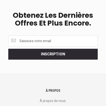
Obtenez Les Dernières
Offres Et Plus Encore.
Obtenez
les
dernières
<br>
INSCRIPTION
offres
et
plus
encore.
À PROPOS
À propos de nous