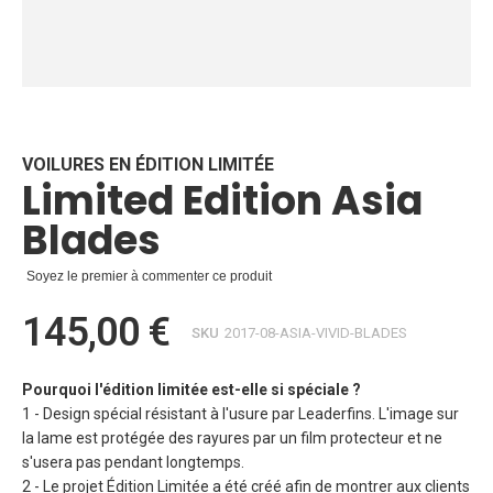
Skip
to
the
beginning
VOILURES EN ÉDITION LIMITÉE
Limited Edition Asia
of
the
Blades
images
gallery
Soyez le premier à commenter ce produit
145,00 €
SKU
2017-08-ASIA-VIVID-BLADES
Pourquoi l'édition limitée est-elle si spéciale ?
1 - Design spécial résistant à l'usure par Leaderfins. L'image sur
la lame est protégée des rayures par un film protecteur et ne
s'usera pas pendant longtemps.
2 - Le projet Édition Limitée a été créé afin de montrer aux clients