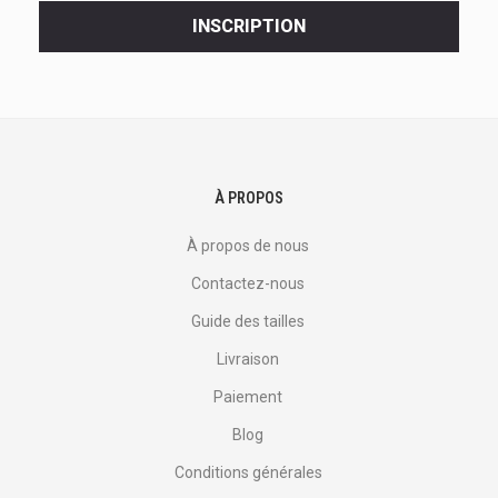
<br>
INSCRIPTION
offres
et
plus
encore.
À PROPOS
À propos de nous
Contactez-nous
Guide des tailles
Livraison
Paiement
Blog
Conditions générales