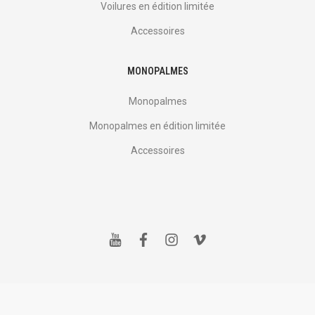
Voilures en édition limitée
Accessoires
MONOPALMES
Monopalmes
Monopalmes en édition limitée
Accessoires
y
f
i
v
o
a
n
i
u
c
s
m
t
e
t
e
u
b
a
o
b
o
g
e
o
r
k
a