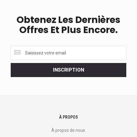
Obtenez Les Dernières
Offres Et Plus Encore.
Obtenez
les
dernières
<br>
INSCRIPTION
offres
et
plus
encore.
À PROPOS
À propos de nous