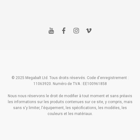
y
f
i
v
o
a
n
i
u
c
s
m
t
e
t
e
u
b
a
o
b
o
g
e
o
r
k
a
m
© 2025 Megabalt Ltd. Tous droits réservés. Code d'enregistrement :
11063920. Numéro de TVA : EE100961858
Nous nous réservons le droit de modifier à tout moment et sans préavis
les informations sur les produits contenues sur ce site, y compris, mais
sans s'y limiter, l'équipement, les spécifications, les modèles, les
couleurs et les matériaux.