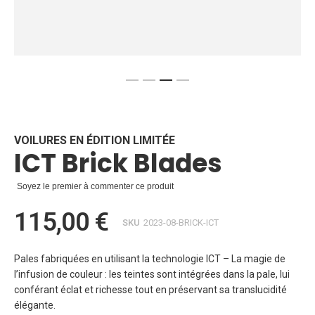
Skip
to
the
beginning
VOILURES EN ÉDITION LIMITÉE
ICT Brick Blades
of
the
images
Soyez le premier à commenter ce produit
gallery
115,00 €
SKU
2023-08-BRICK-ICT
Pales fabriquées en utilisant la technologie ICT – La magie de
l’infusion de couleur : les teintes sont intégrées dans la pale, lui
conférant éclat et richesse tout en préservant sa translucidité
élégante.