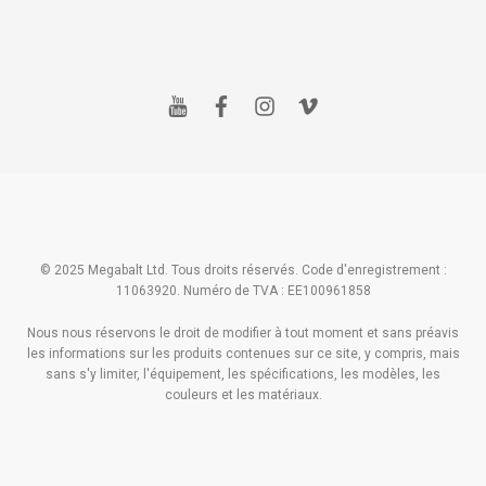
y
f
i
v
o
a
n
i
u
c
s
m
t
e
t
e
u
b
a
o
b
o
g
e
o
r
k
a
m
© 2025 Megabalt Ltd. Tous droits réservés. Code d'enregistrement :
11063920. Numéro de TVA : EE100961858
Nous nous réservons le droit de modifier à tout moment et sans préavis
les informations sur les produits contenues sur ce site, y compris, mais
sans s'y limiter, l'équipement, les spécifications, les modèles, les
couleurs et les matériaux.