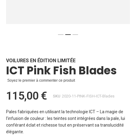
Skip
to
the
beginning
VOILURES EN ÉDITION LIMITÉE
ICT Pink Fish Blades
of
the
images
Soyez le premier à commenter ce produit
gallery
115,00 €
SKU
2020-11-PINK-FISH-ICT-Blades
Pales fabriquées en utilisant la technologie ICT – La magie de
l’infusion de couleur : les teintes sont intégrées dans la pale, lui
conférant éclat et richesse tout en préservant sa translucidité
élégante.