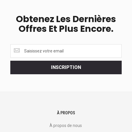
Obtenez Les Dernières
Offres Et Plus Encore.
Obtenez
les
dernières
<br>
INSCRIPTION
offres
et
plus
encore.
À PROPOS
À propos de nous