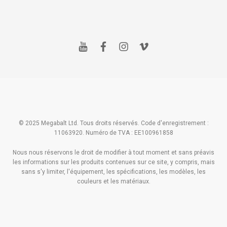
y
f
i
v
o
a
n
i
u
c
s
m
t
e
t
e
u
b
a
o
b
o
g
e
o
r
k
a
m
© 2025 Megabalt Ltd. Tous droits réservés. Code d'enregistrement :
11063920. Numéro de TVA : EE100961858
Nous nous réservons le droit de modifier à tout moment et sans préavis
les informations sur les produits contenues sur ce site, y compris, mais
sans s'y limiter, l'équipement, les spécifications, les modèles, les
couleurs et les matériaux.