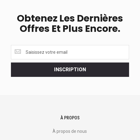
Obtenez Les Dernières
Offres Et Plus Encore.
Obtenez
les
dernières
<br>
INSCRIPTION
offres
et
plus
encore.
À PROPOS
À propos de nous