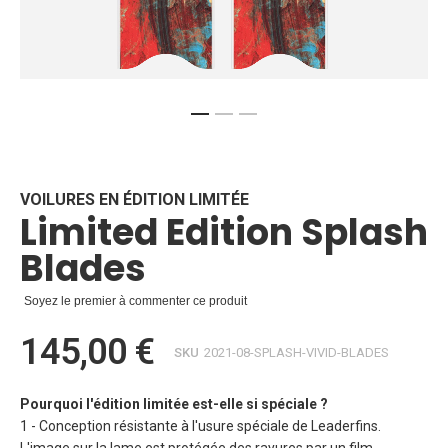
Skip
to
the
beginning
VOILURES EN ÉDITION LIMITÉE
Limited Edition Splash
of
the
Blades
images
gallery
Soyez le premier à commenter ce produit
145,00 €
SKU
2021-08-SPLASH-VIVID-BLADES
Pourquoi l'édition limitée est-elle si spéciale ?
1 - Conception résistante à l'usure spéciale de Leaderfins.