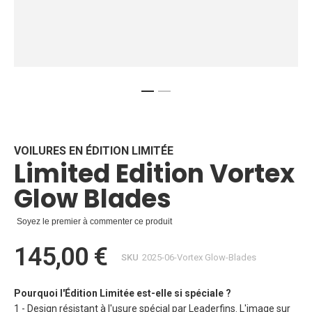
Skip
to
the
beginning
VOILURES EN ÉDITION LIMITÉE
Limited Edition Vortex
of
the
Glow Blades
images
gallery
Soyez le premier à commenter ce produit
145,00 €
SKU
2025-06-Vortex Glow-Blades
Pourquoi l'Édition Limitée est-elle si spéciale ?
1 - Design résistant à l'usure spécial par Leaderfins. L'image sur