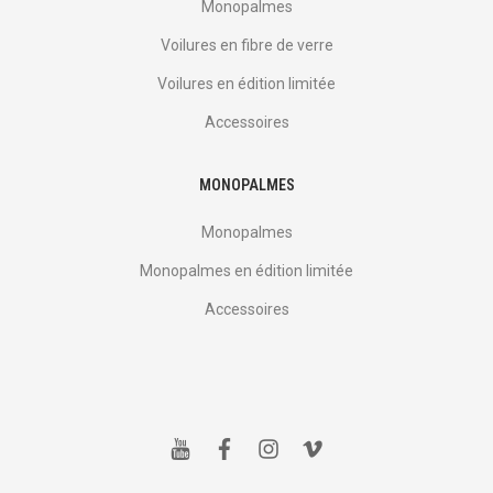
Monopalmes
Voilures en fibre de verre
Voilures en édition limitée
Accessoires
MONOPALMES
Monopalmes
Monopalmes en édition limitée
Accessoires
y
f
i
v
o
a
n
i
u
c
s
m