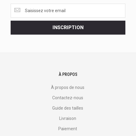
Obtenez
les
dernières
<br>
INSCRIPTION
offres
et
plus
encore.
À PROPOS
À propos de nous
Contactez-nous
Guide des tailles
Livraison
Paiement