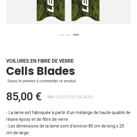
Skip
to
the
beginning
VOILURES EN FIBRE DE VERRE
Cells Blades
of
the
images
Soyez le premier à commenter ce produit
gallery
85,00 €
SKU
CELLS-2021-BLADES
- La lame est fabriquée à partir d'un mélange de haute qualité de
résine époxy et de fibre de verre.
- Les dimensions de la lame sont d'environ 80 cm de long x 20
cm de large.