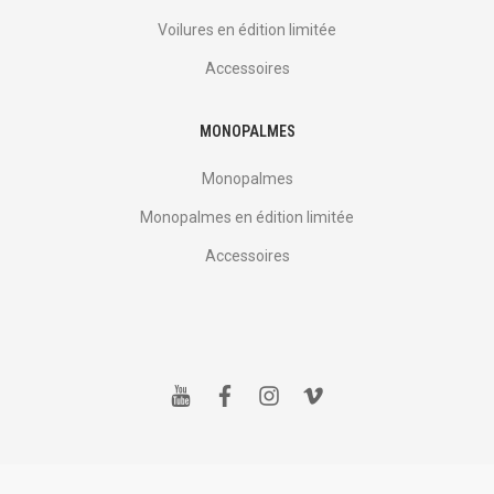
Voilures en édition limitée
Accessoires
MONOPALMES
Monopalmes
Monopalmes en édition limitée
Accessoires
y
f
i
v
o
a
n
i
u
c
s
m
t
e
t
e
u
b
a
o
b
o
g