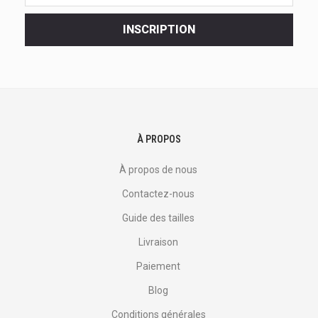
dernières
<br>
INSCRIPTION
offres
et
plus
encore.
À PROPOS
À propos de nous
Contactez-nous
Guide des tailles
Livraison
Paiement
Blog
Conditions générales