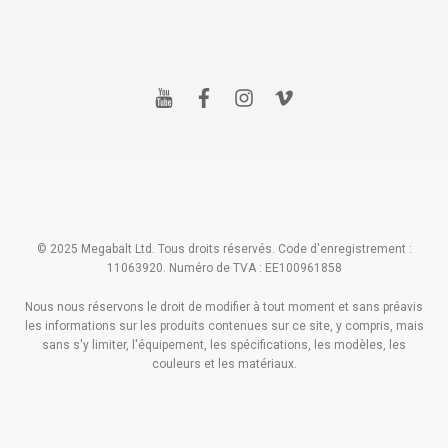
y
f
i
v
o
a
n
i
u
c
s
m
t
e
t
e
u
b
a
o
b
o
g
e
o
r
k
a
m
© 2025 Megabalt Ltd. Tous droits réservés. Code d'enregistrement :
11063920. Numéro de TVA : EE100961858
Nous nous réservons le droit de modifier à tout moment et sans préavis
les informations sur les produits contenues sur ce site, y compris, mais
sans s'y limiter, l'équipement, les spécifications, les modèles, les
couleurs et les matériaux.