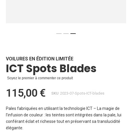
Skip
to
the
beginning
VOILURES EN ÉDITION LIMITÉE
ICT Spots Blades
of
the
images
Soyez le premier à commenter ce produit
gallery
115,00 €
SKU
2023-07-Spots-ICT-blades
Pales fabriquées en utilisant la technologie ICT – La magie de
l’infusion de couleur : les teintes sont intégrées dans la pale, lui
conférant éclat et richesse tout en préservant sa translucidité
élégante.