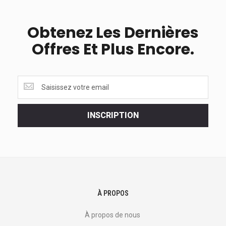
Obtenez Les Dernières
Offres Et Plus Encore.
Obtenez
les
dernières
<br>
INSCRIPTION
offres
et
plus
encore.
À PROPOS
À propos de nous