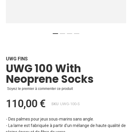
Skip
to
the
beginning
UWG FINS
UWG 100 With
of
the
Neoprene Socks
images
gallery
Soyez le premier à commenter ce produit
110,00 €
SKU
UWG-100-S
- Des palmes pour jeux sous-marins sans angle.
- La lame est fabriquée à partir d'un mélange de haute qualité de