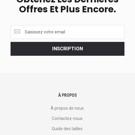
Offres Et Plus Encore.
Obtenez
les
dernières
<br>
INSCRIPTION
offres
et
plus
encore.
À PROPOS
À propos de nous
Contactez-nous
Guide des tailles