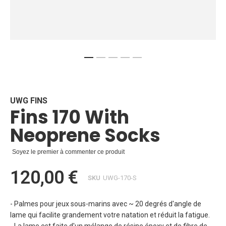
Skip
to
the
beginning
UWG FINS
Fins 170 With
of
the
Neoprene Socks
images
gallery
Soyez le premier à commenter ce produit
120,00 €
SKU
UWG-170-S
- Palmes pour jeux sous-marins avec ~ 20 degrés d'angle de
lame qui facilite grandement votre natation et réduit la fatigue.