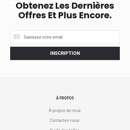
Obtenez Les Dernières
Offres Et Plus Encore.
Obtenez
les
dernières
<br>
INSCRIPTION
offres
et
plus
encore.
À PROPOS
À propos de nous
Contactez-nous