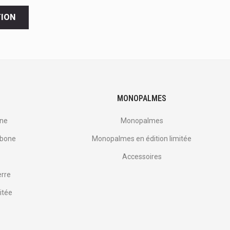
TION
MONOPALMES
one
Monopalmes
rbone
Monopalmes en édition limitée
Accessoires
erre
itée