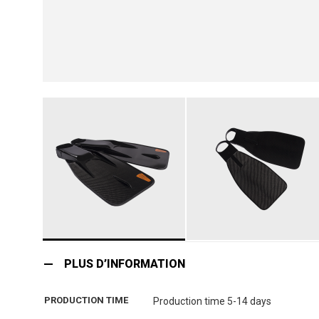
Skip
to
PLUS D’INFORMATION
the
beginning
PRODUCTION TIME
Production time 5-14 days
of