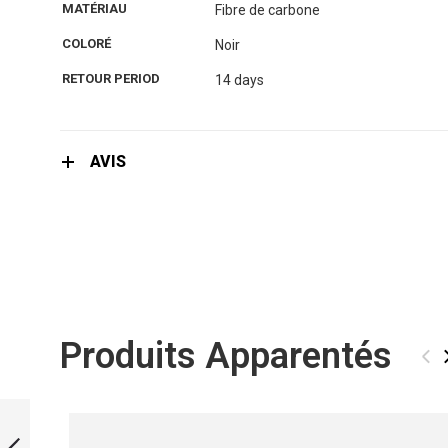
the
MATÉRIAU
Fibre de carbone
images
gallery
COLORÉ
Noir
RETOUR PERIOD
14 days
AVIS
Produits Apparentés
‹
FINS 2006 WITH
NEOPRENE SOCKS