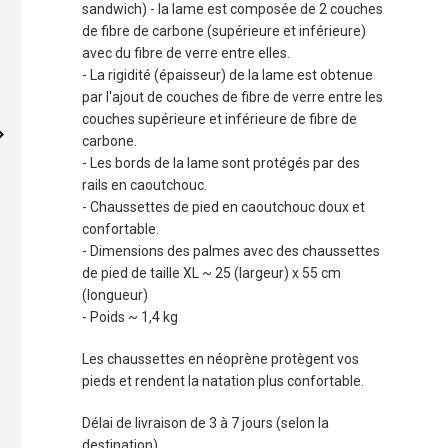
sandwich) - la lame est composée de 2 couches
de fibre de carbone (supérieure et inférieure)
avec du fibre de verre entre elles.
- La rigidité (épaisseur) de la lame est obtenue
par l'ajout de couches de fibre de verre entre les
couches supérieure et inférieure de fibre de
carbone.
- Les bords de la lame sont protégés par des
rails en caoutchouc.
- Chaussettes de pied en caoutchouc doux et
confortable.
- Dimensions des palmes avec des chaussettes
de pied de taille XL ~ 25 (largeur) x 55 cm
(longueur)
- Poids ~ 1,4 kg
Les chaussettes en néoprène protègent vos
pieds et rendent la natation plus confortable.
Délai de livraison de 3 à 7 jours (selon la
destination).