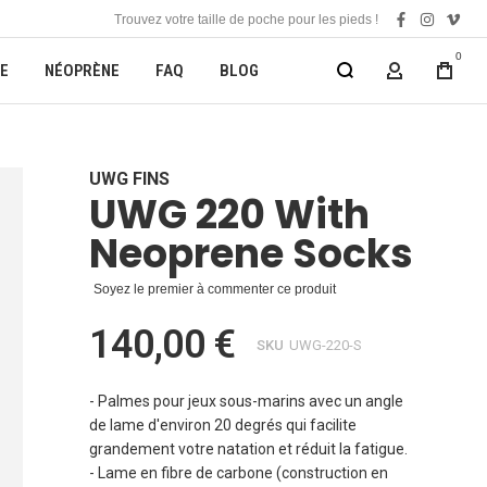
Trouvez votre taille de poche pour les pieds !
facebook
instagra
vime
0
E
NÉOPRÈNE
FAQ
BLOG
MON COMP
UWG FINS
UWG 220 With
Neoprene Socks
Soyez le premier à commenter ce produit
140,00 €
SKU
UWG-220-S
- Palmes pour jeux sous-marins avec un angle
de lame d'environ 20 degrés qui facilite
grandement votre natation et réduit la fatigue.
- Lame en fibre de carbone (construction en