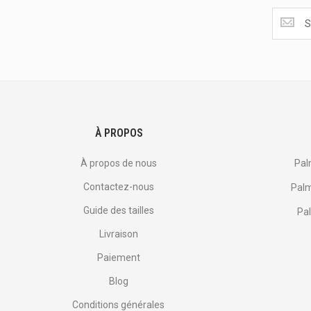
Obtenez
les
dernière
<br>
offres
et
plus
encore.
À PROPOS
À propos de nous
Pal
Contactez-nous
Palm
Guide des tailles
Pal
Livraison
Paiement
Blog
Conditions générales