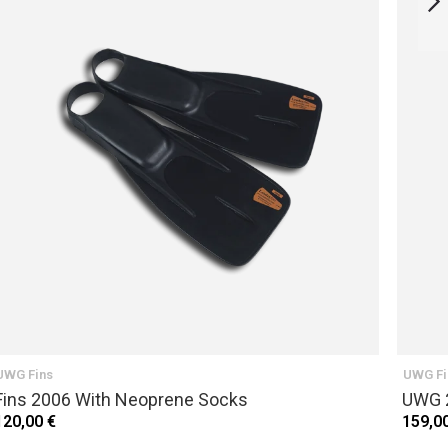
SUIVANT
UWG Fins
UWG Fi
Fins 2006 With Neoprene Socks
UWG 
120,00 €
159,0