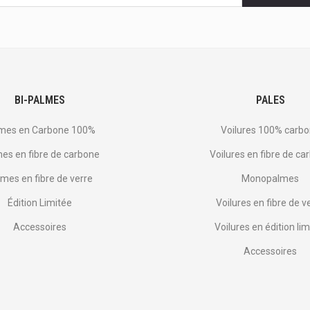
s
BI-PALMES
PALES
mes en Carbone 100%
Voilures 100% carb
es en fibre de carbone
Voilures en fibre de ca
mes en fibre de verre
Monopalmes
Édition Limitée
Voilures en fibre de v
Accessoires
Voilures en édition lim
Accessoires