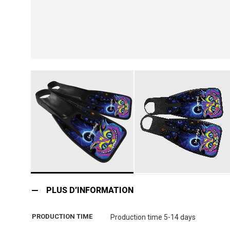
Skip
to
PLUS D’INFORMATION
the
beginning
PRODUCTION TIME
Production time 5-14 days
of