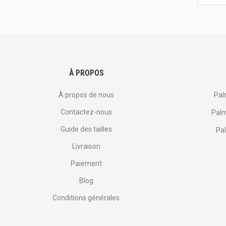
dernière
<br>
offres
et
plus
encore.
À PROPOS
À propos de nous
Pal
Contactez-nous
Palm
Guide des tailles
Pal
Livraison
Paiement
Blog
Conditions générales