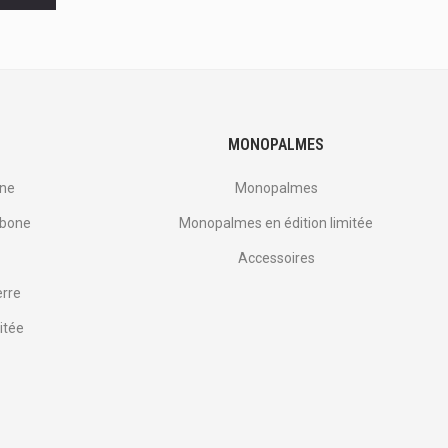
MONOPALMES
one
Monopalmes
rbone
Monopalmes en édition limitée
Accessoires
erre
itée