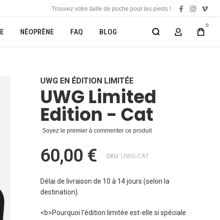
Trouvez votre taille de poche pour les pieds !
facebook
instagra
vime
0
E
NÉOPRÈNE
FAQ
BLOG
MON COMP
UWG EN ÉDITION LIMITÉE
UWG Limited
Edition - Cat
Soyez le premier à commenter ce produit
60,00 €
SKU
UWG-CAT
Délai de livraison de 10 à 14 jours (selon la
destination).
<b>Pourquoi l'édition limitée est-elle si spéciale