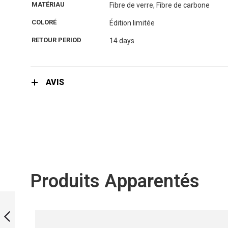
the
MATÉRIAU
Fibre de verre, Fibre de carbone
images
gallery
COLORÉ
Édition limitée
RETOUR PERIOD
14 days
AVIS
Produits Apparentés
UWG LIMITED
EDITION -
FUTURIC