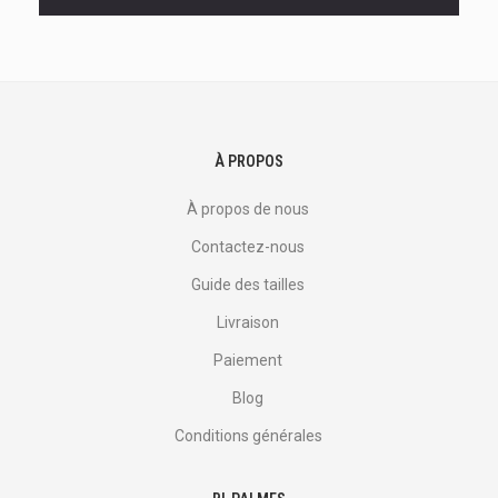
offres
et
plus
encore.
À PROPOS
À propos de nous
Contactez-nous
Guide des tailles
Livraison
Paiement
Blog
Conditions générales