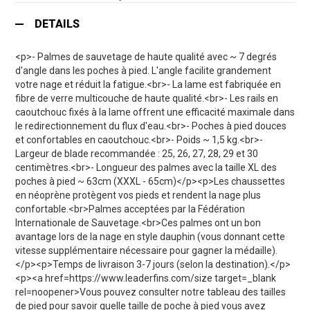
DETAILS
<p>- Palmes de sauvetage de haute qualité avec ~ 7 degrés
d'angle dans les poches à pied. L'angle facilite grandement
votre nage et réduit la fatigue.<br>- La lame est fabriquée en
fibre de verre multicouche de haute qualité.<br>- Les rails en
caoutchouc fixés à la lame offrent une efficacité maximale dans
le redirectionnement du flux d'eau.<br>- Poches à pied douces
et confortables en caoutchouc.<br>- Poids ~ 1,5 kg.<br>-
Largeur de blade recommandée : 25, 26, 27, 28, 29 et 30
centimètres.<br>- Longueur des palmes avec la taille XL des
poches à pied ~ 63cm (XXXL - 65cm)</p><p>Les chaussettes
en néoprène protègent vos pieds et rendent la nage plus
confortable.<br>Palmes acceptées par la Fédération
Internationale de Sauvetage.<br>Ces palmes ont un bon
avantage lors de la nage en style dauphin (vous donnant cette
vitesse supplémentaire nécessaire pour gagner la médaille).
</p><p>Temps de livraison 3-7 jours (selon la destination).</p>
<p><a href=https://www.leaderfins.com/size target=_blank
rel=noopener>Vous pouvez consulter notre tableau des tailles
de pied pour savoir quelle taille de poche à pied vous avez