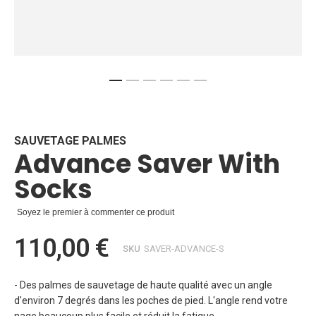
Skip
to
the
beginning
SAUVETAGE PALMES
Advance Saver With
of
the
Socks
images
gallery
Soyez le premier à commenter ce produit
110,00 €
SKU
SAVER-ADVANCE-S
- Des palmes de sauvetage de haute qualité avec un angle
d'environ 7 degrés dans les poches de pied. L'angle rend votre