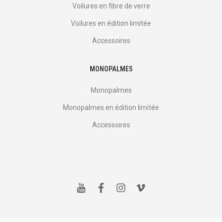
Voilures en fibre de verre
Voilures en édition limitée
Accessoires
MONOPALMES
Monopalmes
Monopalmes en édition limitée
Accessoires
y
f
i
v
o
a
n
i
u
c
s
m
t
e
t
e
u
b
a
o