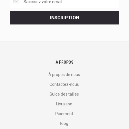
les
dernières
<br>
INSCRIPTION
offres
et
plus
encore.
À PROPOS
À propos de nous
Contactez-nous
Guide des tailles
Livraison
Paiement
Blog