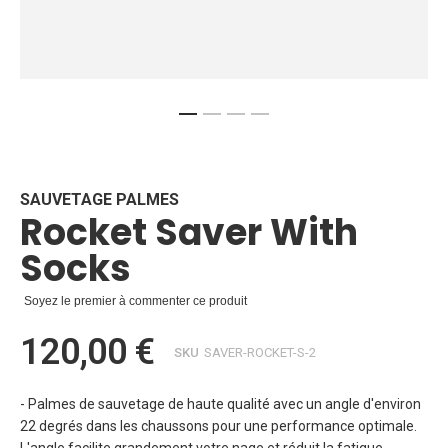
Skip
to
the
beginning
SAUVETAGE PALMES
Rocket Saver With
of
the
Socks
images
gallery
Soyez le premier à commenter ce produit
120,00 €
SKU
SAVER-ROCKET-S-2
- Palmes de sauvetage de haute qualité avec un angle d'environ
22 degrés dans les chaussons pour une performance optimale.