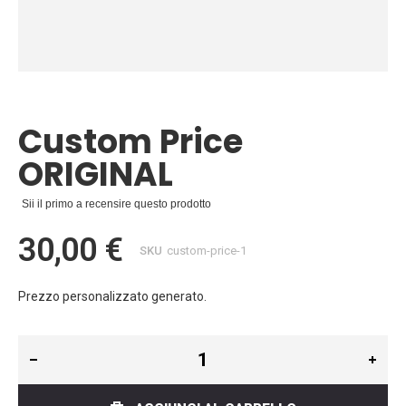
Vai
all'inizio
della
Custom Price
galleria
di
ORIGINAL
immagini
Sii il primo a recensire questo prodotto
30,00 €
SKU
custom-price-1
Prezzo personalizzato generato.