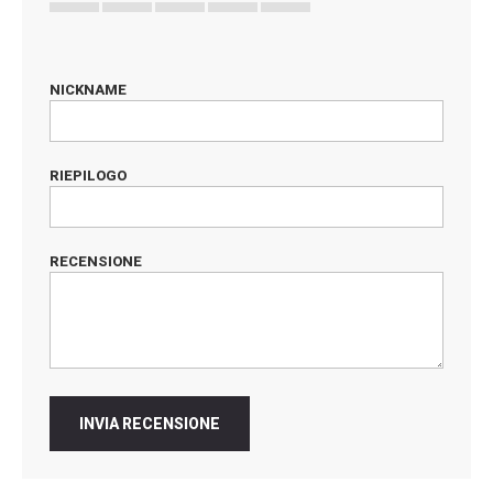
1
2
3
4
5
star
stars
stars
stars
stars
NICKNAME
RIEPILOGO
RECENSIONE
INVIA RECENSIONE