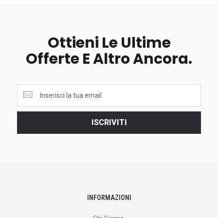
Ottieni Le Ultime
Offerte E Altro Ancora.
Ottieni
le
ultime
<br>
ISCRIVITI
offerte
e
altro
ancora.
INFORMAZIONI