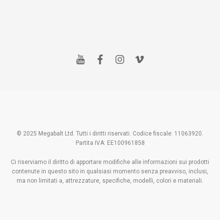
y
f
i
v
o
a
n
i
u
c
s
m
t
e
t
e
u
b
a
o
b
o
g
e
o
r
k
a
m
© 2025 Megabalt Ltd. Tutti i diritti riservati. Codice fiscale: 11063920.
Partita IVA: EE100961858
Ci riserviamo il diritto di apportare modifiche alle informazioni sui prodotti
contenute in questo sito in qualsiasi momento senza preavviso, inclusi,
ma non limitati a, attrezzature, specifiche, modelli, colori e materiali.