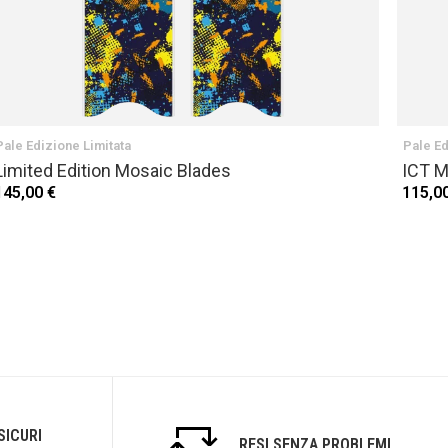
Pale Edizione Limitata
Pale Ed
Limited Edition Mosaic Blades
ICT M
145,00 €
115,0
SICURI
RESI SENZA PROBLEMI