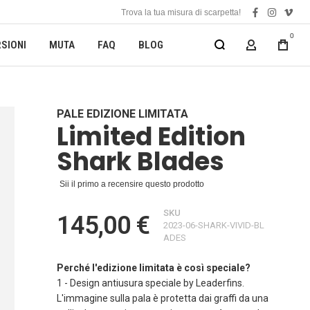
Trova la tua misura di scarpetta!
facebook
instagra
vime
0
SIONI
MUTA
FAQ
BLOG
MY ACCOUN
PALE EDIZIONE LIMITATA
Limited Edition
Shark Blades
Sii il primo a recensire questo prodotto
SKU
145,00 €
2023-06-SHARK-VIVID-BL
ADES
Perché l'edizione limitata è così speciale?
1 - Design antiusura speciale by Leaderfins.
L'immagine sulla pala è protetta dai graffi da una