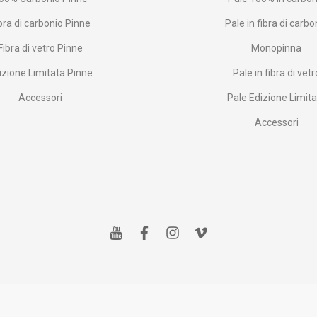
bra di carbonio Pinne
Pale in fibra di carbo
Fibra di vetro Pinne
Monopinna
izione Limitata Pinne
Pale in fibra di vetr
Accessori
Pale Edizione Limit
Accessori
y
f
i
v
o
a
n
i
u
c
s
m
t
e
t
e
u
b
a
o
b
o
g
e
o
r
k
a
m