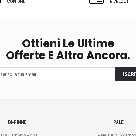
CON DHL
E VELOCI
Ottieni Le Ultime
Offerte E Altro Ancora.
ISCRI
BI-PINNE
PALE
00% Carbonio Pinne
Pale 100% in carbon