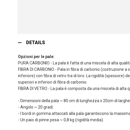
Vai
all'inizio
DETAILS
della
galleria
Opzioni per le pale:
di
PURA CARBONIO - La pala è fatta di una miscela di alta qualità 
immagini
FIBRA DI CARBONIO - Pala in fibra di carbonio (costruzione a sa
inferiore) con fibra di vetro tra di loro. La rigidità (spessore) de
superiori e inferiori di fibra di carbonio.
FIBRA DI VETRO - La pala è composta da una miscela di alta qual
- Dimensioni della pala ~ 80 cm di lunghezza x 20cm di largh
- Angolo ~ 20 gradi.
- I bordi in gomma attaccati alla pala garantiscono la massima 
- Un paio di pinne pesa ~ 0,8 kg (rigidità media).