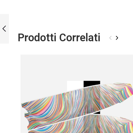
LIMITED EDITION
DUCK BLADES
Prodotti Correlati
‹
›
PRECEDENTE