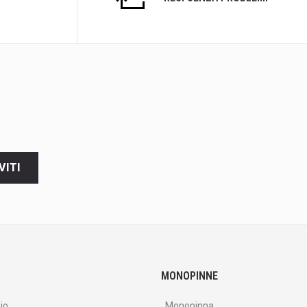
VITI
MONOPINNE
io
Monopinna