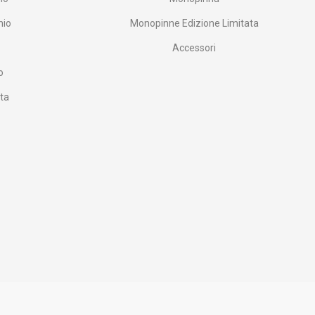
nio
Monopinne Edizione Limitata
Accessori
o
ata