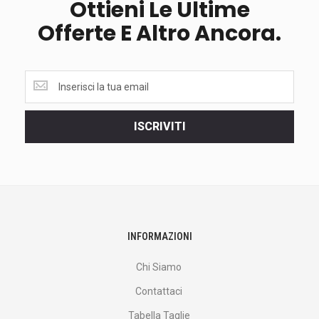
Ottieni Le Ultime
Offerte E Altro Ancora.
Ottieni
le
ultime
<br>
ISCRIVITI
offerte
e
altro
ancora.
INFORMAZIONI
Chi Siamo
Contattaci
Tabella Taglie