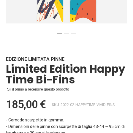
Vai
all'inizio
della
galleria
EDIZIONE LIMITATA PINNE
Limited Edition Happy
di
immagini
Time Bi-Fins
Sii il primo a recensire questo prodotto
185,00 €
SKU
2022-02-HAPPYTIME-VIVID-FINS
- Comode scarpette in gomma.
- Dimensioni delle pinne con scarpette di taglia 43-44 ~ 95 cm di