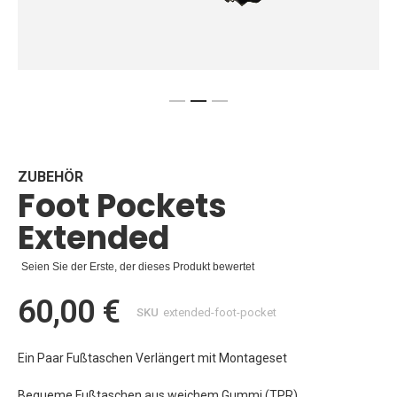
Zum
Anfang
der
Bildgalerie
ZUBEHÖR
Foot Pockets
springen
Extended
Seien Sie der Erste, der dieses Produkt bewertet
60,00 €
SKU
extended-foot-pocket
Ein Paar Fußtaschen Verlängert mit Montageset
Bequeme Fußtaschen aus weichem Gummi (TPR).