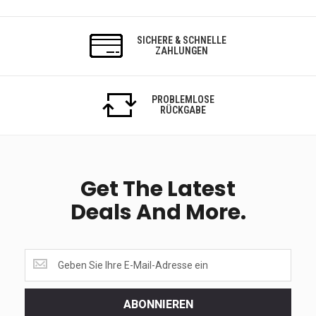
SICHERE & SCHNELLE
ZAHLUNGEN
PROBLEMLOSE
RÜCKGABE
Get The Latest
Deals And More.
Get
the
latest
<br>
ABONNIEREN
deals