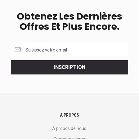
Obtenez Les Dernières
Offres Et Plus Encore.
Obtenez
les
dernières
<br>
INSCRIPTION
offres
et
plus
encore.
À PROPOS
À propos de nous