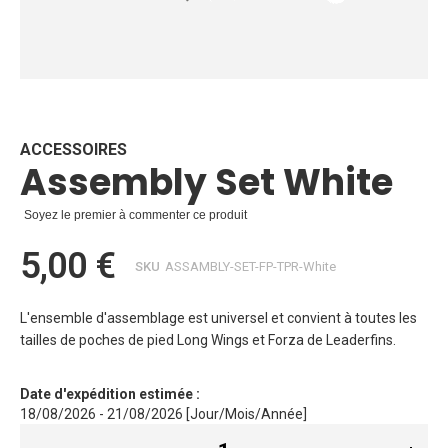
Skip
to
the
beginning
ACCESSOIRES
Assembly Set White
of
the
images
Soyez le premier à commenter ce produit
gallery
5,00 €
SKU
ASSAMBLY-SET-FP-TPR-White
L'ensemble d'assemblage est universel et convient à toutes les
tailles de poches de pied Long Wings et Forza de Leaderfins.
Date d'expédition estimée :
18/08/2026 - 21/08/2026 [Jour/Mois/Année]