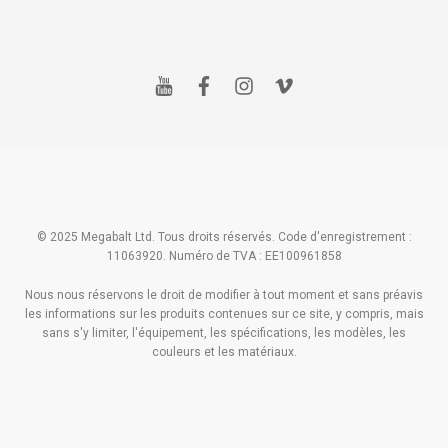
y
f
i
v
o
a
n
i
u
c
s
m
t
e
t
e
u
b
a
o
b
o
g
e
o
r
k
a
m
© 2025 Megabalt Ltd. Tous droits réservés. Code d'enregistrement :
11063920. Numéro de TVA : EE100961858
Nous nous réservons le droit de modifier à tout moment et sans préavis
les informations sur les produits contenues sur ce site, y compris, mais
sans s'y limiter, l'équipement, les spécifications, les modèles, les
couleurs et les matériaux.