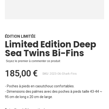
Skip
to
the
beginning
ÉDITION LIMITÉE
Limited Edition Deep
of
the
Sea Twins Bi-Fins
images
gallery
Soyez le premier à commenter ce produit
185,00 €
SKU
2023-06-Shark-Fins
- Poches à pieds en caoutchouc confortables.
- Dimensions des palmes avec des poches à pieds taille 43-44 ~
95 cm de long x 20 cm de large.