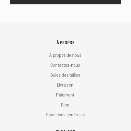
offres
et
plus
encore.
À PROPOS
À propos de nous
Contactez-nous
Guide des tailles
Livraison
Paiement
Blog
Conditions générales