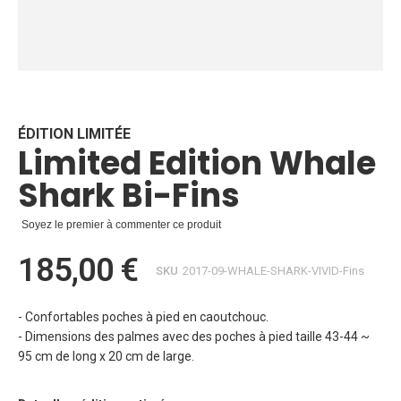
Skip
to
the
beginning
ÉDITION LIMITÉE
Limited Edition Whale
of
the
Shark Bi-Fins
images
gallery
Soyez le premier à commenter ce produit
185,00 €
SKU
2017-09-WHALE-SHARK-VIVID-Fins
- Confortables poches à pied en caoutchouc.
- Dimensions des palmes avec des poches à pied taille 43-44 ~
95 cm de long x 20 cm de large.