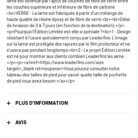
lame est obtenue par l'ajout de couches de fibre de verre entre
les couches supérieure et inférieure de fibre de carbone.
<br>VERRE - La lame est fabriquée à partir d'un mélange de
haute qualité de résine époxy et de fibre de verre.<br><br>Délai
de livraison de 3 à 7 jours (en fonction de la destination).</p>
<p>Pourquoi l'Édition Limitée est-elle si spéciale ?<br>1 - Design
résistant à l'usure spécialement conçu par Leaderfins. L'image
sur la lame est protégée des rayures par le film protecteur et ne
s'usera pas pendant longtemps.<br>2 - Le projet Édition Limitée
est né pour montrer aux clients combien Leaderfins les aime.
</p><p><a href=https://www.leaderfins.com/size
target=_blank rel=noopener>Vous pouvez consulter notre
tableau des tailles de pied pour savoir quelle taille de pochette
de pied vous avez besoin.</a></p>
PLUS D’INFORMATION
AVIS