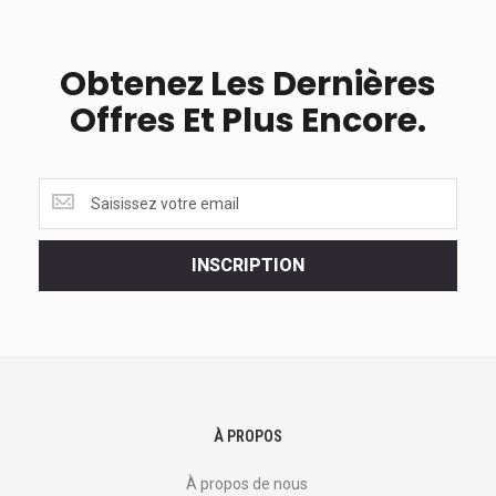
Obtenez Les Dernières
Offres Et Plus Encore.
Obtenez
les
dernières
<br>
INSCRIPTION
offres
et
plus
encore.
À PROPOS
À propos de nous