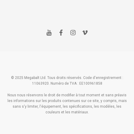
y
f
i
v
o
a
n
i
u
c
s
m
t
e
t
e
u
b
a
o
b
o
g
e
o
r
k
a
m
© 2025 Megabalt Ltd. Tous droits réservés. Code d'enregistrement :
11063920. Numéro de TVA : EE100961858
Nous nous réservons le droit de modifier à tout moment et sans préavis
les informations sur les produits contenues sur ce site, y compris, mais
sans s'y limiter, l'équipement, les spécifications, les modèles, les
couleurs et les matériaux.