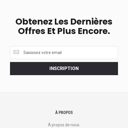
Obtenez Les Dernières
Offres Et Plus Encore.
Obtenez
les
dernières
<br>
INSCRIPTION
offres
et
plus
encore.
À PROPOS
À propos de nous