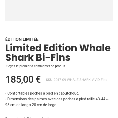
Skip
to
the
beginning
ÉDITION LIMITÉE
Limited Edition Whale
of
the
Shark Bi-Fins
images
gallery
Soyez le premier à commenter ce produit
185,00 €
SKU
2017-09-WHALE-SHARK-VIVID-Fins
- Confortables poches à pied en caoutchouc.
- Dimensions des palmes avec des poches à pied taille 43-44 ~
95 cm de long x 20 cm de large.