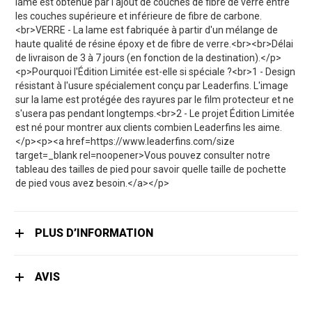
lame est obtenue par l'ajout de couches de fibre de verre entre
les couches supérieure et inférieure de fibre de carbone.
<br>VERRE - La lame est fabriquée à partir d'un mélange de
haute qualité de résine époxy et de fibre de verre.<br><br>Délai
de livraison de 3 à 7 jours (en fonction de la destination).</p>
<p>Pourquoi l'Édition Limitée est-elle si spéciale ?<br>1 - Design
résistant à l'usure spécialement conçu par Leaderfins. L'image
sur la lame est protégée des rayures par le film protecteur et ne
s'usera pas pendant longtemps.<br>2 - Le projet Édition Limitée
est né pour montrer aux clients combien Leaderfins les aime.
</p><p><a href=https://www.leaderfins.com/size
target=_blank rel=noopener>Vous pouvez consulter notre
tableau des tailles de pied pour savoir quelle taille de pochette
de pied vous avez besoin.</a></p>
PLUS D’INFORMATION
AVIS