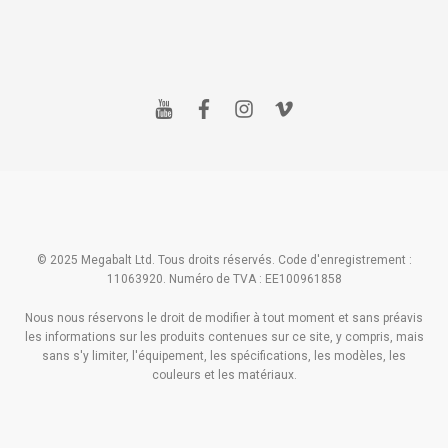
y
f
i
v
o
a
n
i
u
c
s
m
t
e
t
e
u
b
a
o
b
o
g
e
o
r
k
a
m
© 2025 Megabalt Ltd. Tous droits réservés. Code d'enregistrement :
11063920. Numéro de TVA : EE100961858
Nous nous réservons le droit de modifier à tout moment et sans préavis
les informations sur les produits contenues sur ce site, y compris, mais
sans s'y limiter, l'équipement, les spécifications, les modèles, les
couleurs et les matériaux.