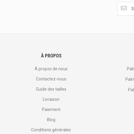
Obtenez
les
dernière
<br>
offres
et
plus
encore.
À PROPOS
À propos de nous
Pal
Contactez-nous
Palm
Guide des tailles
Pal
Livraison
Paiement
Blog
Conditions générales