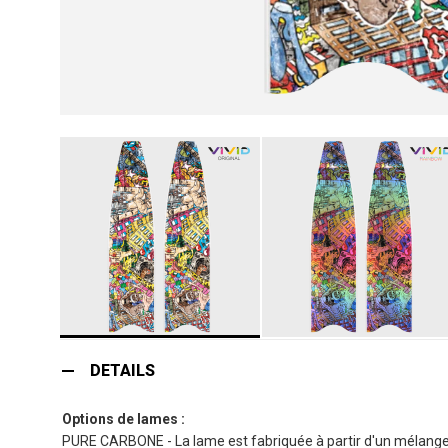
Skip
to
DETAILS
the
beginning
Options de lames :
of
PURE CARBONE - La lame est fabriquée à partir d'un mélange d