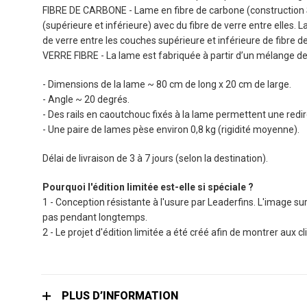
the
FIBRE DE CARBONE - Lame en fibre de carbone (construction S
images
(supérieure et inférieure) avec du fibre de verre entre elles. L
gallery
de verre entre les couches supérieure et inférieure de fibre 
VERRE FIBRE - La lame est fabriquée à partir d’un mélange de 
- Dimensions de la lame ~ 80 cm de long x 20 cm de large.
- Angle ~ 20 degrés.
- Des rails en caoutchouc fixés à la lame permettent une redi
- Une paire de lames pèse environ 0,8 kg (rigidité moyenne).
Délai de livraison de 3 à 7 jours (selon la destination).
Pourquoi l'édition limitée est-elle si spéciale ?
1 - Conception résistante à l'usure par Leaderfins. L'image su
pas pendant longtemps.
2 - Le projet d'édition limitée a été créé afin de montrer aux 
PLUS D’INFORMATION