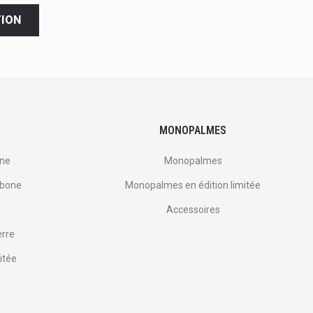
TION
MONOPALMES
one
Monopalmes
rbone
Monopalmes en édition limitée
Accessoires
erre
itée