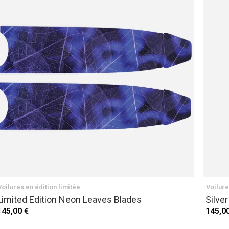
Voilures en édition limitée
Voilure
Limited Edition Neon Leaves Blades
Silver
145,00 €
145,0