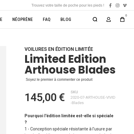
Trouvez votre taille de poche pour les pieds !
facebook
instagra
vime
0
E
NÉOPRÈNE
FAQ
BLOG
MON COMP
VOILURES EN ÉDITION LIMITÉE
Limited Edition
Arthouse Blades
Soyez le premier à commenter ce produit
SKU
145,00 €
2020-07-ARTHOUSE-VIVID
-Blades
Pourquoi l'édition limitée est-elle si spéciale
?
1 - Conception spéciale résistante à l'usure par