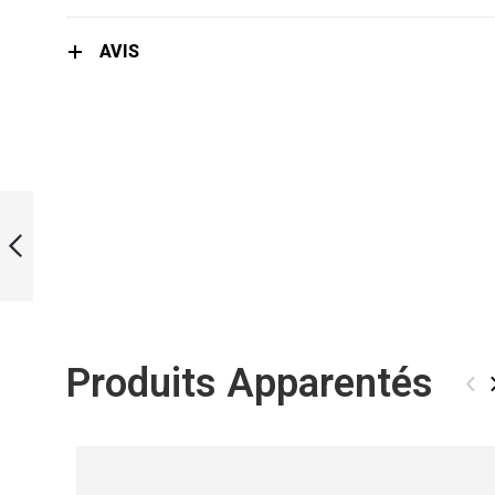
AVIS
LIMITED EDITION
WATER INK
BLADES
PRÉCÉDENT
Produits Apparentés
‹