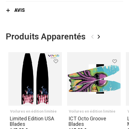
AVIS
Produits Apparentés
‹
›
Voilures en édition limitée
Voilures en édition limitée
Limited Edition USA
ICT Octo Groove
Blades
Blades