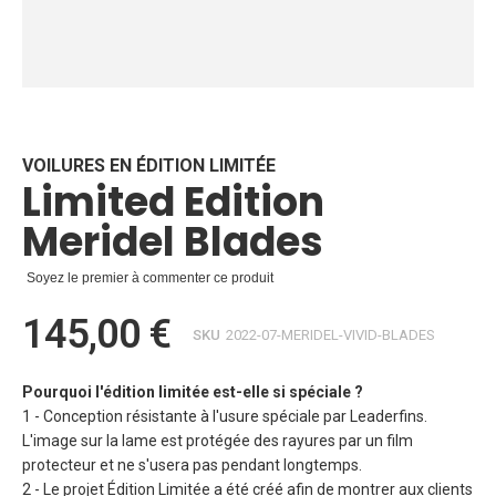
Skip
to
the
beginning
VOILURES EN ÉDITION LIMITÉE
Limited Edition
of
the
Meridel Blades
images
gallery
Soyez le premier à commenter ce produit
145,00 €
SKU
2022-07-MERIDEL-VIVID-BLADES
Pourquoi l'édition limitée est-elle si spéciale ?
1 - Conception résistante à l'usure spéciale par Leaderfins.
L'image sur la lame est protégée des rayures par un film
protecteur et ne s'usera pas pendant longtemps.
2 - Le projet Édition Limitée a été créé afin de montrer aux clients