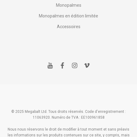
Monopalmes
Monopalmes en édition limitée
Accessoires
y
f
i
v
o
a
n
i
u
c
s
m
t
e
t
e
u
b
a
o
b
o
g
e
o
r
k
a
m
© 2025 Megabalt Ltd. Tous droits réservés. Code d'enregistrement :
11063920. Numéro de TVA : EE100961858
Nous nous réservons le droit de modifier à tout moment et sans préavis
les informations sur les produits contenues sur ce site, y compris, mais