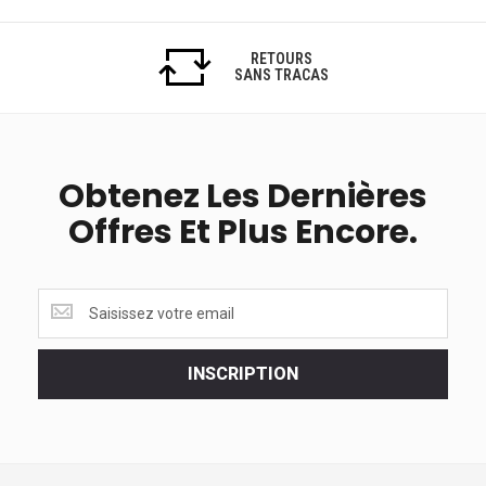
RETOURS
SANS TRACAS
Obtenez Les Dernières
Offres Et Plus Encore.
Obtenez
les
dernières
<br>
INSCRIPTION
offres
et
plus
encore.