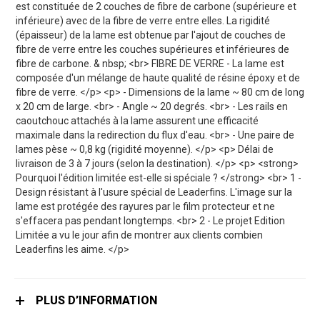
est constituée de 2 couches de fibre de carbone (supérieure et
inférieure) avec de la fibre de verre entre elles. La rigidité
(épaisseur) de la lame est obtenue par l'ajout de couches de
fibre de verre entre les couches supérieures et inférieures de
fibre de carbone. & nbsp; <br> FIBRE DE VERRE - La lame est
composée d'un mélange de haute qualité de résine époxy et de
fibre de verre. </p> <p> - Dimensions de la lame ~ 80 cm de long
x 20 cm de large. <br> - Angle ~ 20 degrés. <br> - Les rails en
caoutchouc attachés à la lame assurent une efficacité
maximale dans la redirection du flux d'eau. <br> - Une paire de
lames pèse ~ 0,8 kg (rigidité moyenne). </p> <p> Délai de
livraison de 3 à 7 jours (selon la destination). </p> <p> <strong>
Pourquoi l'édition limitée est-elle si spéciale ? </strong> <br> 1 -
Design résistant à l'usure spécial de Leaderfins. L'image sur la
lame est protégée des rayures par le film protecteur et ne
s'effacera pas pendant longtemps. <br> 2 - Le projet Edition
Limitée a vu le jour afin de montrer aux clients combien
Leaderfins les aime. </p>
PLUS D’INFORMATION