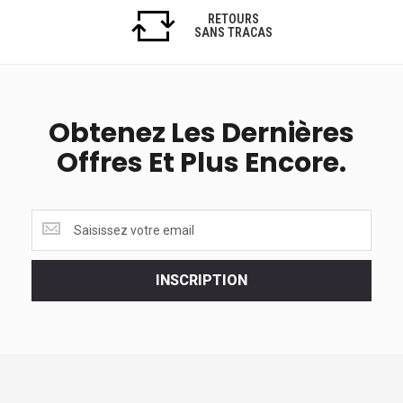
RETOURS
SANS TRACAS
Obtenez Les Dernières
Offres Et Plus Encore.
Obtenez
les
dernières
<br>
INSCRIPTION
offres
et
plus
encore.