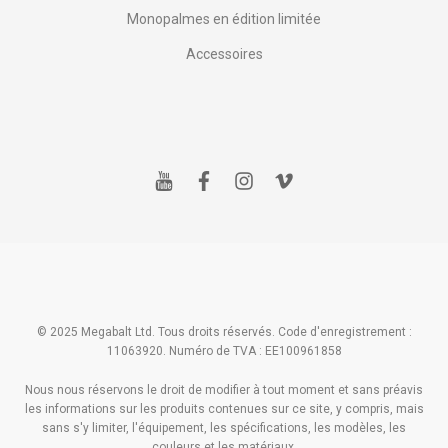
Monopalmes en édition limitée
Accessoires
y
f
i
v
o
a
n
i
u
c
s
m
t
e
t
e
u
b
a
o
b
o
g
e
o
r
k
a
m
© 2025 Megabalt Ltd. Tous droits réservés. Code d'enregistrement :
11063920. Numéro de TVA : EE100961858
Nous nous réservons le droit de modifier à tout moment et sans préavis
les informations sur les produits contenues sur ce site, y compris, mais
sans s'y limiter, l'équipement, les spécifications, les modèles, les
couleurs et les matériaux.