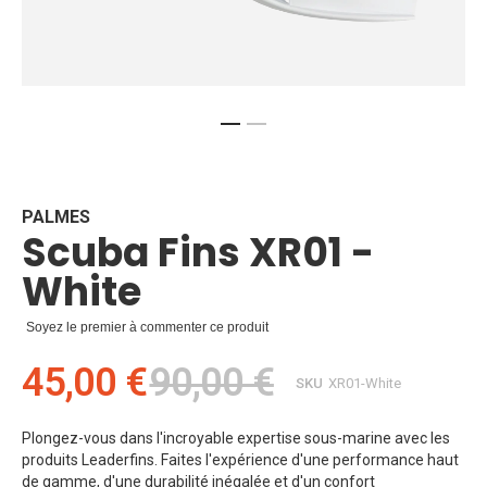
Skip
to
the
beginning
PALMES
Scuba Fins XR01 -
of
the
White
images
gallery
Soyez le premier à commenter ce produit
45,00 €
90,00 €
SKU
XR01-White
Plongez-vous dans l'incroyable expertise sous-marine avec les
produits Leaderfins. Faites l'expérience d'une performance haut
de gamme, d'une durabilité inégalée et d'un confort