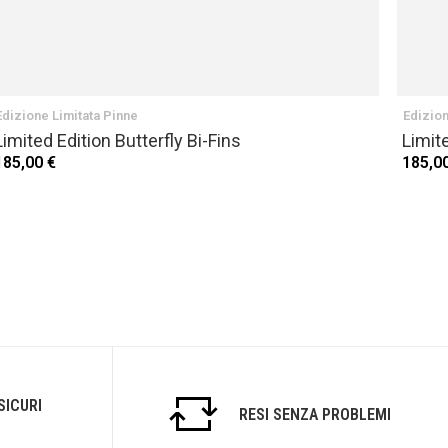
Edizione Limitata Pinne
Edizion
Limited Edition Butterfly Bi-Fins
Limit
185,00 €
185,0
SICURI
RESI SENZA PROBLEMI