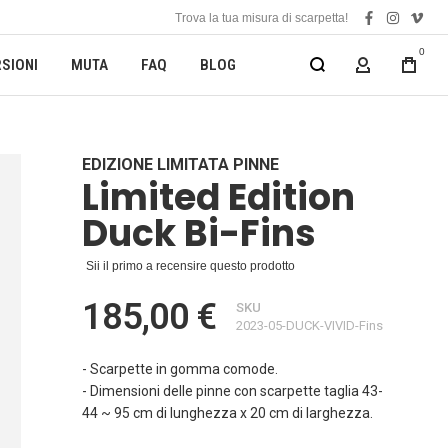
Trova la tua misura di scarpetta!
facebook
instagra
vime
0
SIONI
MUTA
FAQ
BLOG
MY ACCOUN
EDIZIONE LIMITATA PINNE
Limited Edition
Duck Bi-Fins
Sii il primo a recensire questo prodotto
185,00 €
SKU
2023-05-DUCK-VIVID-Fins
- Scarpette in gomma comode.
- Dimensioni delle pinne con scarpette taglia 43-
44 ~ 95 cm di lunghezza x 20 cm di larghezza.