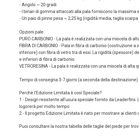
immagini
- Angolo ~ 20 gradi
- I binari di gomma attaccati alla pala forniscono la massima 
- Un paio di pinne pesa ~ 2,25 kg (rigidità media, taglia scarpa
Opzioni pale:
PURO CARBONIO - La pala è realizzata con una miscela di alta q
FIBRA DI CARBONIO - Pala in fibra di carbonio (costruzione a sa
inferiore) con fibra di vetro tra di essi. La rigidità (spessore) 
e inferiori di fibra di carbonio.
VETRORESINA - La pala è realizzata con una miscela di alta qual
Tempo di consegna 3-7 giorni (a seconda della destinazione).
Perchè l'Edizione Limitata è così Speciale?
1 - Design resistente all'usura speciale fornito da Leaderfins. 
logorerà per molto tempo.
2 - Il progetto Edizione Limitata è nato per mostrare ai clienti
Puoi consultare la nostra tabella delle taglie del piede per trova