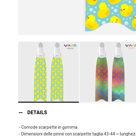
Vai
all'inizio
DETAILS
della
galleria
- Comode scarpette in gomma.
di
- Dimensioni delle pinne con scarpette taglia 43-44 ~ lunghe