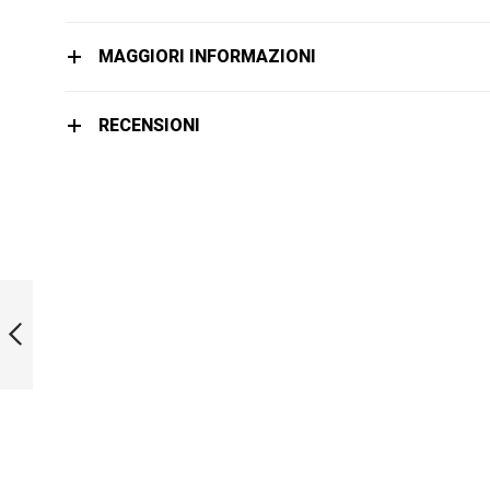
MAGGIORI INFORMAZIONI
RECENSIONI
LIMITED EDITION
MERMAID QUEEN
BI-FINS
PRECEDENTE