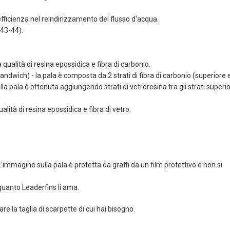
efficienza nel reindirizzamento del flusso d'acqua.
 43-44).
ualità di resina epossidica e fibra di carbonio.
ndwich) - la pala è composta da 2 strati di fibra di carbonio (superiore 
della pala è ottenuta aggiungendo strati di vetroresina tra gli strati superio
ità di resina epossidica e fibra di vetro.
L'immagine sulla pala è protetta da graffi da un film protettivo e non si
 quanto Leaderfins li ama.
re la taglia di scarpette di cui hai bisogno.