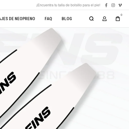
¡Encuentra tu talla de bolsillo para el pie!
facebook
instagra
vime
0
AJES DE NEOPRENO
FAQ
BLOG
MI CUENTA