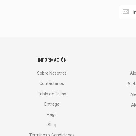
<p>Obté
las
últimas
<br>
ofertas
y
más.
</p>
INFORMACIÓN
Sobre Nosotros
Al
Contáctanos
Alet
Tabla de Tallas
Ale
Entrega
Al
Pago
Blog
Términos y Condiciones