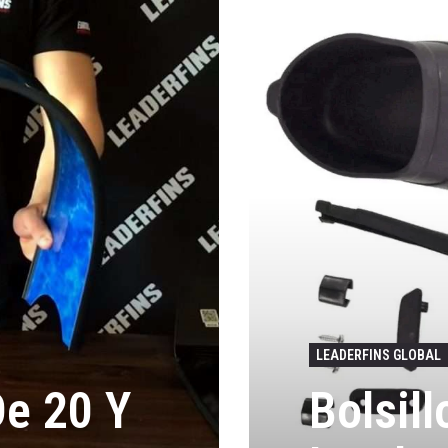
LEADERFINS GLOBAL
De 20 Y
Bolsill