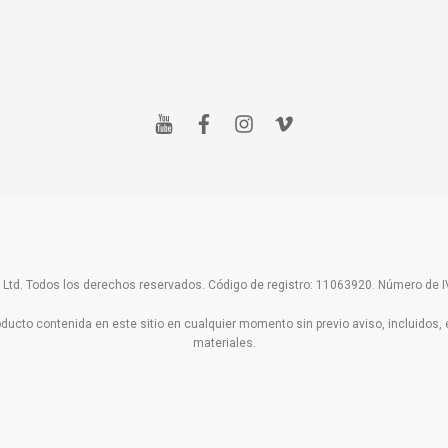
y
f
i
v
o
a
n
i
u
c
s
m
t
e
t
e
u
b
a
o
b
o
g
e
o
r
k
a
m
Ltd. Todos los derechos reservados. Código de registro: 11063920. Número de
cto contenida en este sitio en cualquier momento sin previo aviso, incluidos, en
materiales.