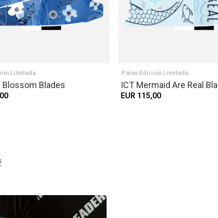
ión Limitada
Palas Edición Limitada
e Blossom Blades
ICT Mermaid Are Real Bl
,00
EUR 115,00
s