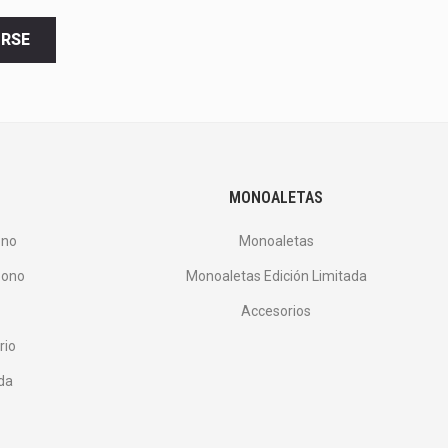
IRSE
MONOALETAS
ono
Monoaletas
bono
Monoaletas Edición Limitada
Accesorios
rio
ada