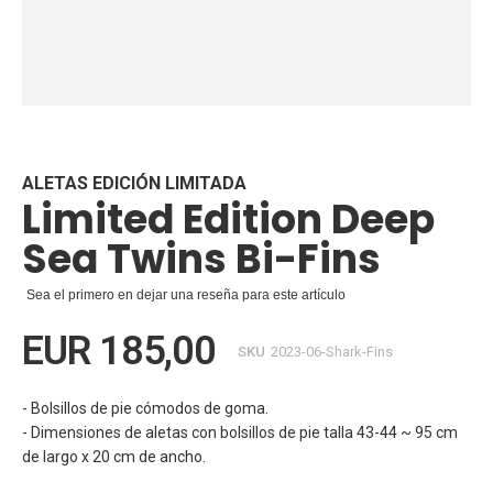
Saltar
al
comienzo
de
ALETAS EDICIÓN LIMITADA
Limited Edition Deep
la
galería
Sea Twins Bi-Fins
de
imágenes
Sea el primero en dejar una reseña para este artículo
EUR 185,00
SKU
2023-06-Shark-Fins
- Bolsillos de pie cómodos de goma.
- Dimensiones de aletas con bolsillos de pie talla 43-44 ~ 95 cm
de largo x 20 cm de ancho.