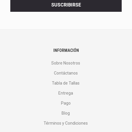
<br>
SUSCRIBIRSE
ofertas
y
más.
</p>
INFORMACIÓN
Sobre Nosotros
Contáctanos
Tabla de Tallas
Entrega
Pago
Blog
Términos y Condiciones